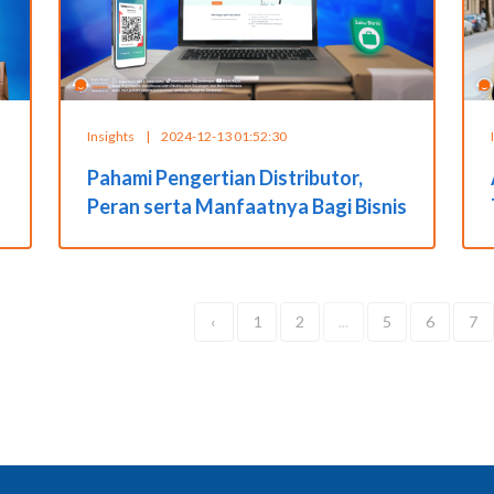
Insights
|
2024-12-13 01:52:30
Pahami Pengertian Distributor,
Peran serta Manfaatnya Bagi Bisnis
‹
1
2
...
5
6
7