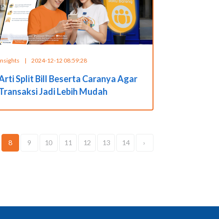
Insights
|
2024-12-12 08:59:28
Arti Split Bill Beserta Caranya Agar
Transaksi Jadi Lebih Mudah
8
9
10
11
12
13
14
›