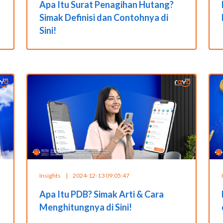
Apa Itu Surat Penagihan Hutang?
Simak Definisi dan Contohnya di
Sini!
Insights
|
2024-12-13 09:05:47
Apa Itu PDB? Simak Arti & Cara
Menghitungnya di Sini!