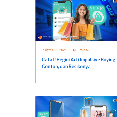
Insights
|
2024-12-13 03:59:56
Catat! Begini Arti Impulsive Buying,
Contoh, dan Resikonya