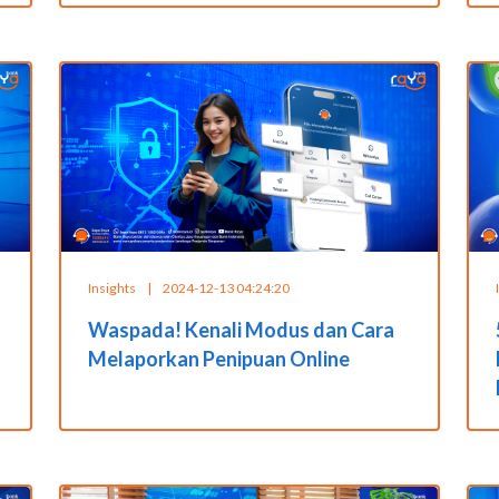
Insights
|
2024-12-13 04:24:20
Waspada! Kenali Modus dan Cara
Melaporkan Penipuan Online