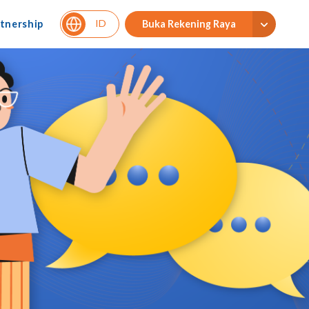
ID
tnership
Buka Rekening Raya