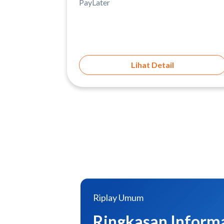
PayLater
Lihat Detail
Riplay Umum
Ringkasan Inform