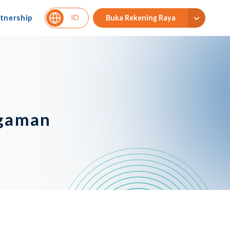
ID
tnership
Buka Rekening Raya
ggaman