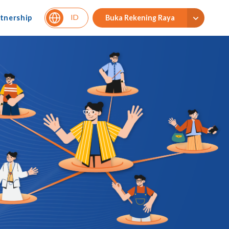
ID
tnership
Buka Rekening Raya