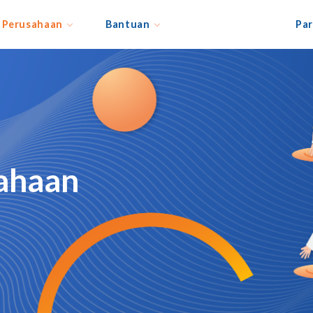
Perusahaan
Bantuan
Par
sahaan