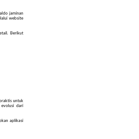
aldo jaminan
alui website
ail. Berikut
praktis untuk
evolusi dari
kan aplikasi