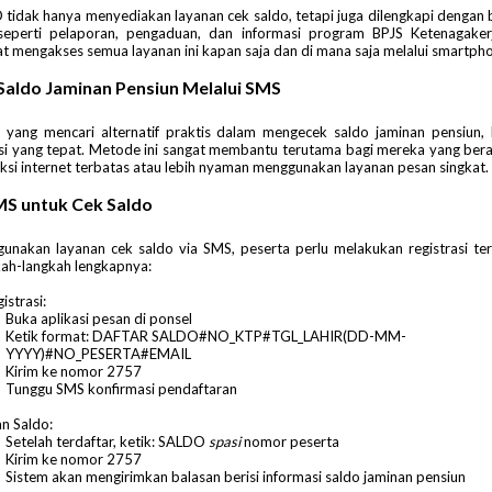
 tidak hanya menyediakan layanan cek saldo, tetapi juga dilengkapi dengan b
eperti pelaporan, pengaduan, dan informasi program BPJS Ketenagakerj
t mengakses semua layanan ini kapan saja dan di mana saja melalui smartph
Saldo Jaminan Pensiun Melalui SMS
a yang mencari alternatif praktis dalam mengecek saldo jaminan pensiun,
si yang tepat. Metode ini sangat membantu terutama bagi mereka yang ber
si internet terbatas atau lebih nyaman menggunakan layanan pesan singkat.
S untuk Cek Saldo
nakan layanan cek saldo via SMS, peserta perlu melakukan registrasi ter
kah-langkah lengkapnya:
istrasi:
Buka aplikasi pesan di ponsel
Ketik
format: DAFTAR SALDO#NO_KTP#TGL_LAHIR(DD-MM-
YYYY)#NO_PESERTA#EMAIL
Kirim ke nomor 2757
Tunggu SMS konfirmasi pendaftaran
n Saldo:
Setelah terdaftar, ketik: SALDO
spasi
nomor peserta
Kirim ke nomor 2757
Sistem akan mengirimkan balasan berisi informasi saldo jaminan pensiun