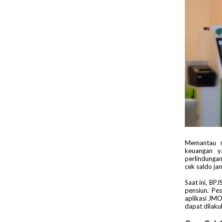
Memantau s
keuangan y
perlindungan
cek saldo ja
Saat ini, B
pensiun. Pe
aplikasi JMO
dapat dilaku