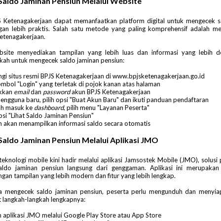
Saldo Jaminan Pensiun Melalui Website
S Ketenagakerjaan dapat memanfaatkan platform digital untuk mengecek s
gan lebih praktis. Salah satu metode yang paling komprehensif adalah mel
etenagakerjaan.
bsite menyediakan tampilan yang lebih luas dan informasi yang lebih det
kah untuk mengecek saldo jaminan pensiun:
ngi situs resmi BPJS Ketenagakerjaan di www.bpjsketenagakerjaan.go.id
ombol "Login" yang terletak di pojok kanan atas halaman
kkan
email
dan
password
akun BPJS Ketenagakerjaan
pengguna baru, pilih opsi "Buat Akun Baru" dan ikuti panduan pendaftaran
ah masuk ke
dashboard
, pilih menu "Layanan Peserta"
psi "Lihat Saldo Jaminan Pensiun"
m akan menampilkan informasi saldo secara otomatis
Saldo Jaminan Pensiun Melalui Aplikasi JMO
knologi mobile kini hadir melalui aplikasi Jamsostek Mobile (JMO), solusi 
ldo jaminan pensiun langsung dari genggaman. Aplikasi ini merupakan 
an tampilan yang lebih modern dan fitur yang lebih lengkap.
a mengecek saldo jaminan pensiun, peserta perlu mengunduh dan menyiap
 langkah-langkah lengkapnya:
 aplikasi JMO melalui Google Play Store atau App Store