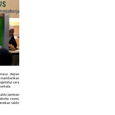
 masa depan
 memberikan
ngetahui cara
erkala.
aldo jaminan
bsite resmi,
gecekan saldo