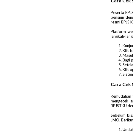
Cara Cek 
Peserta BPJ
pensiun den
resmi BPJS K
Platform we
langkah-lang
Kunju
Klik t
Masu
Bagi 
Setel
Klik o
Siste
Cara Cek 
Kemudahan te
mengecek sa
BPJSTKU deng
Sebelum bis
JMO. Berikut
Unduh