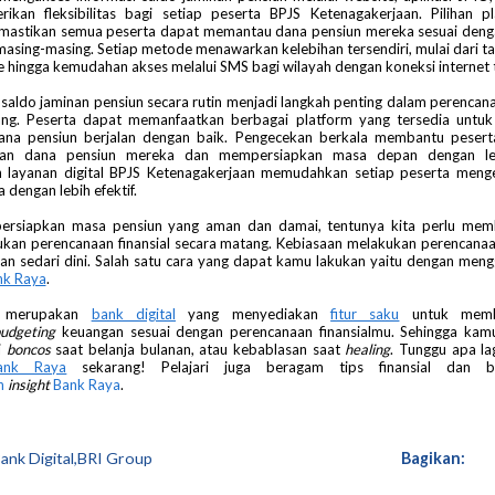
kan fleksibilitas bagi setiap peserta BPJS Ketenagakerjaan. Pilihan p
astikan semua peserta dapat memantau dana pensiun mereka sesuai denga
masing-masing. Setiap metode menawarkan kelebihan tersendiri, mulai dari ta
 hingga kemudahan akses melalui SMS bagi wilayah dengan koneksi internet 
aldo jaminan pensiun secara rutin menjadi langkah penting dalam perenca
ang. Peserta dapat memanfaatkan berbagai platform yang tersedia untu
dana pensiun berjalan dengan baik. Pengecekan berkala membantu pese
an dana pensiun mereka dan mempersiapkan masa depan dengan le
n layanan digital BPJS Ketenagakerjaan memudahkan setiap peserta menge
 dengan lebih efektif.
rsiapkan masa pensiun yang aman dan damai, tentunya kita perlu memb
kan perencanaan finansial secara matang. Kebiasaan melakukan perencanaan 
kan sedari dini. Salah satu cara yang dapat kamu lakukan yaitu dengan me
nk Raya
.
merupakan
bank digital
yang menyediakan
fitur saku
untuk memb
udgeting
keuangan sesuai dengan perencanaan finansialmu. Sehingga kamu
i
boncos
saat belanja bulanan, atau kebablasan saat
healing
. Tunggu apa la
ank Raya
sekarang! Pelajari juga beragam tips finansial dan bis
n
insight
Bank Raya
.
ank Digital,BRI Group
Bagikan: