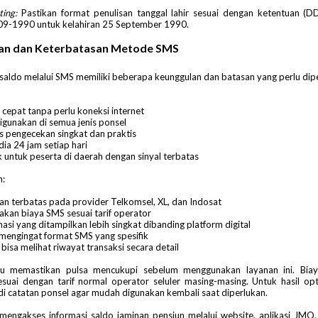
ing:
Pastikan format penulisan tanggal lahir sesuai dengan ketentuan (
09-1990 untuk kelahiran 25 September 1990.
an dan Keterbatasan Metode SMS
saldo melalui SMS memiliki beberapa keunggulan dan batasan yang perlu dipe
 cepat tanpa perlu koneksi internet
igunakan di semua jenis ponsel
s pengecekan singkat dan praktis
ia 24 jam setiap hari
 untuk peserta di daerah dengan sinyal terbatas
n:
an terbatas pada provider Telkomsel, XL, dan Indosat
akan biaya SMS sesuai tarif operator
asi yang ditampilkan lebih singkat dibanding platform digital
 mengingat format SMS yang spesifik
bisa melihat riwayat transaksi secara detail
lu memastikan pulsa mencukupi sebelum menggunakan layanan ini. Bi
suai dengan tarif normal operator seluler masing-masing. Untuk hasil op
i catatan ponsel agar mudah digunakan kembali saat diperlukan.
engakses informasi saldo jaminan pensiun melalui website, aplikasi JMO,