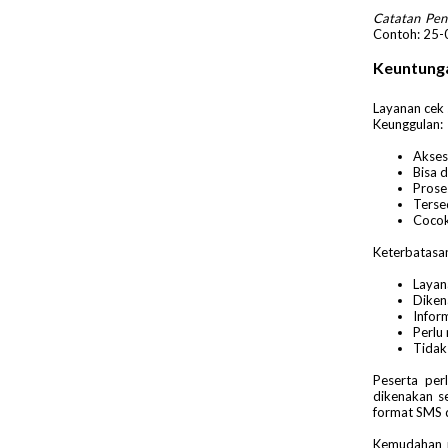
Catatan Pent
Contoh: 25-
Keuntung
Layanan cek 
Keunggulan:
Akses
Bisa d
Prose
Tersed
Cocok
Keterbatasa
Layan
Diken
Inform
Perlu
Tidak 
Peserta per
dikenakan se
format SMS d
Kemudahan m