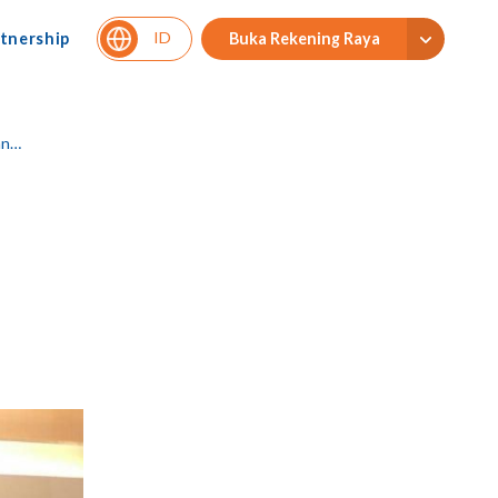
ID
tnership
Buka Rekening Raya
at