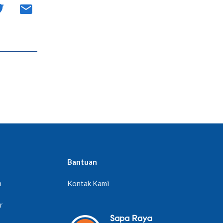
Bantuan
n
Kontak Kami
r