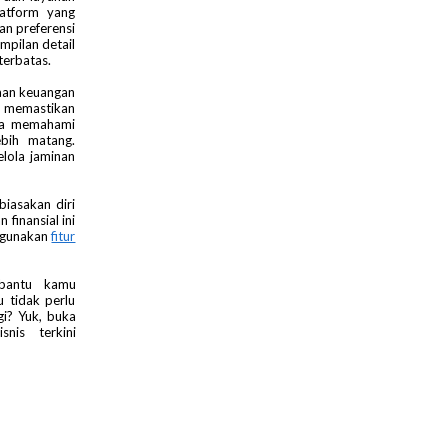
latform yang
n preferensi
mpilan detail
terbatas.
naan keuangan
k memastikan
rta memahami
bih matang.
lola jaminan
iasakan diri
finansial ini
nggunakan
fitur
antu kamu
 tidak perlu
gi? Yuk, buka
nis terkini