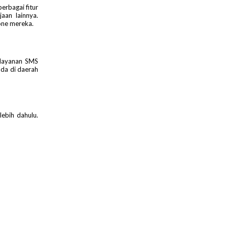
erbagai fitur
aan lainnya.
one mereka.
 layanan SMS
ada di daerah
lebih dahulu.