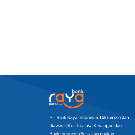
PT Bank Raya Indonesia Tbk berizin dan
diawasi Otoritas Jasa Keuangan dan
Bank Indonesia Serta merupakan