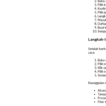
Buka a
Pilih 
Konfi
Pilih 
Lengka
Masukk
Dafta
Buat 
Setuj
Langkah-l
Setelah ber
cara:
Buka 
Pilih
Klik o
Pilih 
Siste
Keunggulan m
Akse
Tampi
Prose
Fitur