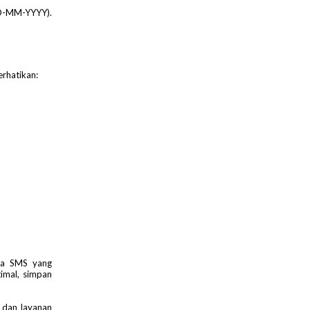
DD-MM-YYYY).
rhatikan:
aya SMS yang
timal, simpan
 dan layanan