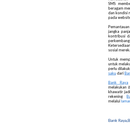
SMS memberi
beragam mem
dan kondisi 
pada website
Pemantauan s
jangka panj
kontribusi 
perkembang
Ketersediaa
sosial mereka
Untuk mempe
untuk melaku
perlu dilaku
saku
dari
Ba
Bank Raya
melakukan
b
khawatir jad
rekening
B
melalui
lama
Bank Raya,B