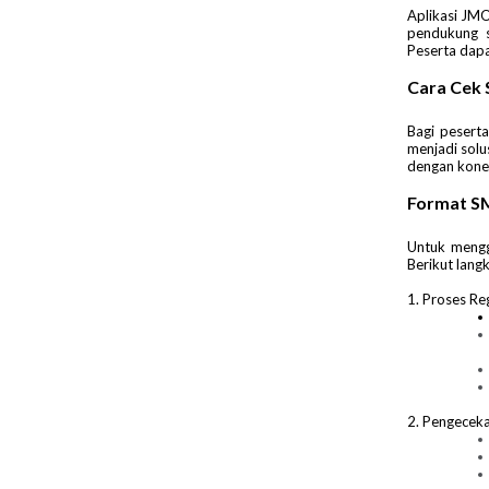
Aplikasi JMO
pendukung s
Peserta dapa
Cara Cek 
Bagi pesert
menjadi solu
dengan konek
Format SM
Untuk menggu
Berikut lang
1. Proses Reg
2. Pengeceka