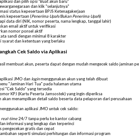
plikasi dan pilih opsi "Buat akun baru"
kewarganegaraan dan klik "selanjutnya"
rmasi status kepesertaan BPJS Ketenagakerjaan
jenis kepesertaan (
Penerima Upah/Bukan Penerima Upah
)
pi data diri (NIK, nomor peserta, nama lengkap, tanggal lahir)
an email aktif untuk verifikasi
rkan nomor ponsel aktif
kata sandi dengan minimal 8 karakter
ui syarat dan ketentuan yang berlaku
angkah Cek Saldo via Aplikasi
hasil membuat akun, peserta dapat dengan mudah mengecek saldo jaminan pe
aplikasi JMO dan
login
menggunakan akun yang telah dibuat
 menu "Jaminan Hari Tua" pada halaman utama
psi "Cek Saldo" yang tersedia
nomor KPJ (Kartu Peserta Jamsostek) yang ingin diperiksa
m akan menampilkan detail saldo beserta data pelaporan dari perusahaan
enggunakan aplikasi JMO untuk cek saldo:
s
real-time
24/7 tanpa perlu ke kantor cabang
lan informasi yang lengkap dan terperinci
s pengecekan gratis dan cepat
 tambahan seperti simulasi perhitungan dan informasi program