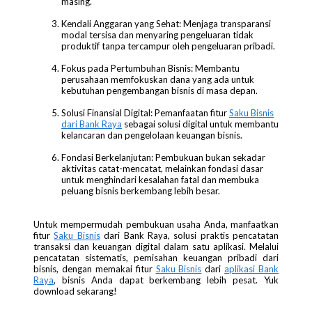
masing.
Kendali Anggaran yang Sehat: Menjaga transparansi
modal tersisa dan menyaring pengeluaran tidak
produktif tanpa tercampur oleh pengeluaran pribadi.
Fokus pada Pertumbuhan Bisnis: Membantu
perusahaan memfokuskan dana yang ada untuk
kebutuhan pengembangan bisnis di masa depan.
Solusi Finansial Digital: Pemanfaatan fitur
Saku Bisnis
dari Bank Raya
sebagai solusi digital untuk membantu
kelancaran dan pengelolaan keuangan bisnis.
Fondasi Berkelanjutan: Pembukuan bukan sekadar
aktivitas catat-mencatat, melainkan fondasi dasar
untuk menghindari kesalahan fatal dan membuka
peluang bisnis berkembang lebih besar.
Untuk mempermudah pembukuan usaha Anda, manfaatkan
fitur
Saku Bisnis
dari Bank Raya, solusi praktis pencatatan
transaksi dan keuangan digital dalam satu aplikasi. Melalui
pencatatan sistematis, pemisahan keuangan pribadi dari
bisnis, dengan memakai fitur
Saku Bisnis
dari
aplikasi Bank
Raya
, bisnis Anda dapat berkembang lebih pesat. Yuk
download sekarang!