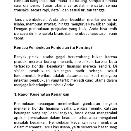
curhatan uang mulai dari mana dia datang, sampai ke mana
saja dia pergi. Tugas utamanya adalah mencatat semua
transaksi secara rapi, detail, dan sesuai urutan tanggal.
Tanpa pembukuan, Anda akan kesulitan menilai performa
usaha, membuat strategi, hingga mengurus kewajiban pajak.
Dengan pembukuan penjualan yang baik, Anda bisa lebih
percaya diri mengelola bisnis dan membuat keputusan yang
tepat.
Kenapa Pembukuan Penjualan itu Penting?
Banyak pelaku usaha gagal berkembang bukan karena
produk mereka kurang menarik, melainkan karena buta
terhadap kondisi kesehatan finansial mereka sendiri. Di
sinilah pembukuan keuangan hadir sebagai solusi
fundamental. Berikut adalah alasan-alasan kuat mengapa
integrasi pembukuan yang tertib menjadi kunci utama dalam
menjaga keberlanjutan bisnis Anda:
1. Rapor Kesehatan Keuangan
Pembukuan keuangan memberikan gambaran lengkap
mengenai kondisi finansial usaha. Dengan memiliki catatan
keuangan yang rapi dan lengkap, Anda dapat mengetahui
apakah perusahaan dalam keadaan sehat atau mengalami
masalah keuangan. Pembukuan keuangan juga membantu
dalam memantau arus kas usaha, yaitu seberapa besar uang