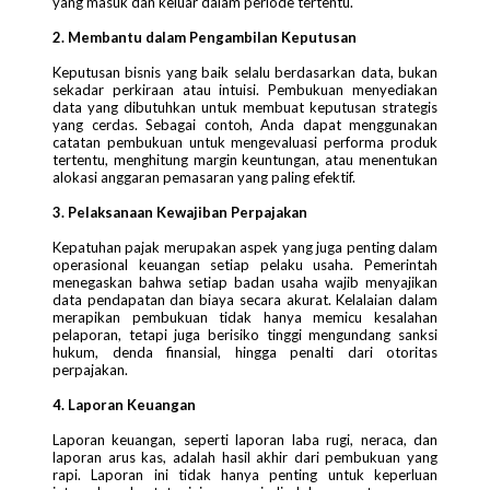
yang masuk dan keluar dalam periode tertentu.
2. Membantu dalam Pengambilan Keputusan
Keputusan bisnis yang baik selalu berdasarkan data, bukan
sekadar perkiraan atau intuisi. Pembukuan menyediakan
data yang dibutuhkan untuk membuat keputusan strategis
yang cerdas. Sebagai contoh, Anda dapat menggunakan
catatan pembukuan untuk mengevaluasi performa produk
tertentu, menghitung margin keuntungan, atau menentukan
alokasi anggaran pemasaran yang paling efektif.
3. Pelaksanaan Kewajiban Perpajakan
Kepatuhan pajak merupakan aspek yang juga penting dalam
operasional keuangan setiap pelaku usaha. Pemerintah
menegaskan bahwa setiap badan usaha wajib menyajikan
data pendapatan dan biaya secara akurat. Kelalaian dalam
merapikan pembukuan tidak hanya memicu kesalahan
pelaporan, tetapi juga berisiko tinggi mengundang sanksi
hukum, denda finansial, hingga penalti dari otoritas
perpajakan.
4. Laporan Keuangan
Laporan keuangan, seperti laporan laba rugi, neraca, dan
laporan arus kas, adalah hasil akhir dari pembukuan yang
rapi. Laporan ini tidak hanya penting untuk keperluan