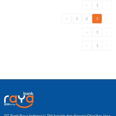
‹
1
›
‹
1
2
3
›
‹
1
›
‹
1
›
PT Bank Raya Indonesia Tbk berizin dan diawasi Otoritas Jasa