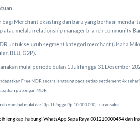
ntuan
 bagi Merchant eksisting dan baru yang berhasil mendafta
pp atau melalui relationship manager branch community Ba
DR untuk seluruh segment kategori merchant (Usaha Mikro
er, BLU, G2P).
sanakan mulai periode bulan 1 Juli hingga 31 Desember 20
ndapatkan Free MDR secara langsung pada setiap settlement 4x sehari
dapatkan potongan MDR
ruh nominal mulai dari Rp 1 hingga Rp 10.000.000,- / transaksi.
ebih lengkap, hubungi WhatsApp Sapa Raya 081210000494 dan Ins