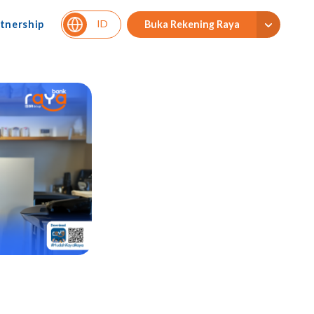
ID
tnership
Buka Rekening Raya