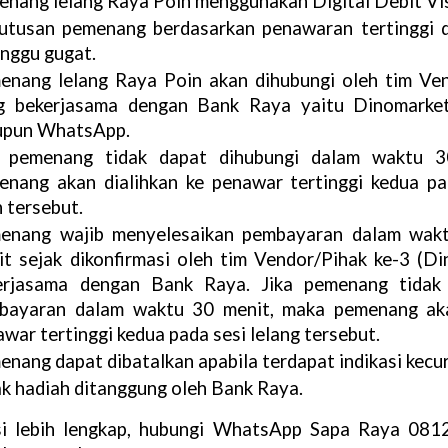
enang lelang Raya Poin menggunakan Digital Debit V
utusan pemenang berdasarkan penawaran tertinggi da
anggu gugat.
enang lelang Raya Poin akan dihubungi oleh tim Ven
g bekerjasama dengan Bank Raya yaitu Dinomarket 
upun WhatsApp.
a pemenang tidak dapat dihubungi dalam waktu 3
enang akan dialihkan ke penawar tertinggi kedua pa
 tersebut.
enang wajib menyelesaikan pembayaran dalam wakt
it sejak dikonfirmasi oleh tim Vendor/Pihak ke-3 (Di
erjasama dengan Bank Raya. Jika pemenang tidak 
bayaran dalam waktu 30 menit, maka pemenang akan
war tertinggi kedua pada sesi lelang tersebut.
nang dapat dibatalkan apabila terdapat indikasi kecu
k hadiah ditanggung oleh Bank Raya.
si lebih lengkap, hubungi WhatsApp Sapa Raya 081