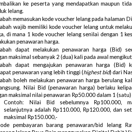
embalikan ke peserta yang mendapatkan maupun tida
uk lelang.
abah memasukan kode voucher lelang pada halaman D
abah wajib memiliki kode voucher lelang untuk melak
a, di mana 1 kode voucher lelang senilai dengan 1 ke
akukan penawaran harga.
abah dapat melakukan penawaran harga (Bid) sec
an maksimal sebanyak 2 (dua) kali pada awal mengikuti
abah dapat mengajukan penawaran harga (Bid) ke
apat penawaran yang lebih tinggi (
highest bid
) dari Na
abah boleh melakukan penawaran harga berulang kali
langsung. Nilai Bid (penawaran harga) berlaku kelipa
an maksimal nilai penawaran Rp50.000 dalam 1 (satu) 
Contoh: Nilai Bid sebelumnya Rp100.000, ma
selanjutnya adalah Rp110.000, Rp120.000, dan set
maksimal Rp150.000,-
ode pembayaran barang penawaran/bid lelang Ray