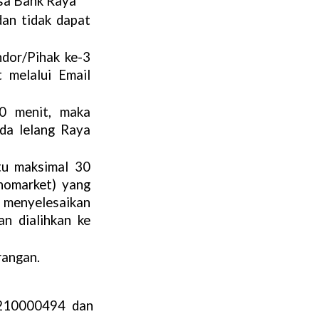
isa Bank Raya
n tidak dapat 
dor/Pihak ke-3 
melalui Email 
0 menit, maka 
da lelang Raya 
u maksimal 30 
nomarket) yang 
menyelesaikan 
 dialihkan ke 
rangan.
210000494 dan 