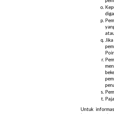
pem
Kep
dig
Pem
yan
ata
Jik
pem
Poin
Pem
men
bek
pem
pena
Peme
Paja
Untuk informa