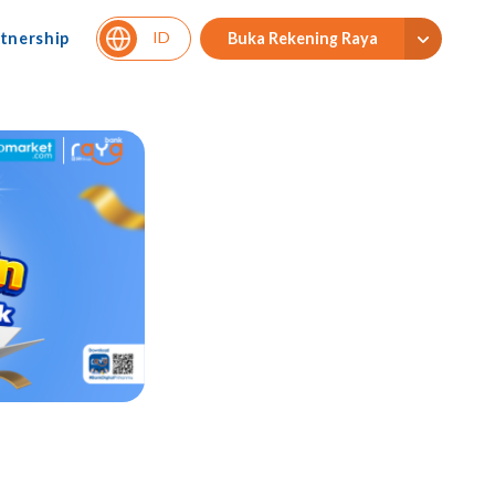
ID
tnership
Buka Rekening Raya