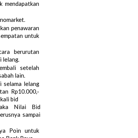
k mendapatkan 
inomarket.
ukan penawaran 
sempatan untuk 
ara berurutan 
 lelang.
mbali setelah 
sabah lain.
 selama lelang 
tan Rp10.000,- 
kali bid
ka Nilai Bid 
erusnya sampai 
a Poin untuk 