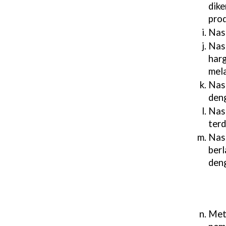
dik
prod
Nas
Nas
harg
mel
Nas
deng
Nas
terd
Nas
ber
deng
Met