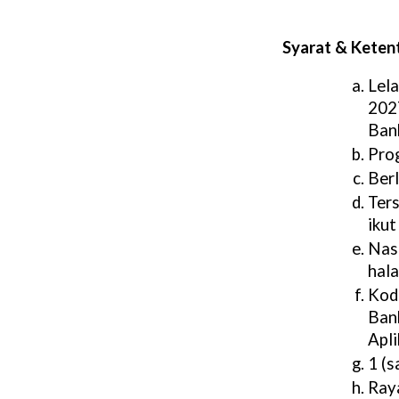
Syarat & Keten
Lel
202
Ban
Prog
Ber
Ter
ikut
Nas
hal
Kod
Ban
Apli
1 (s
Ray