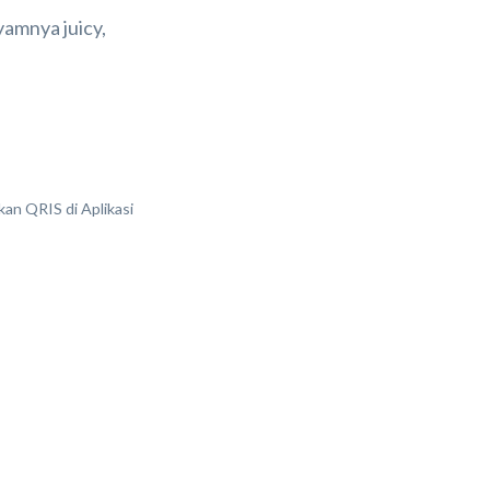
amnya juicy,
an QRIS di Aplikasi