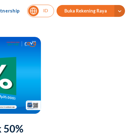
ID
tnership
Buka Rekening Raya
k 50%