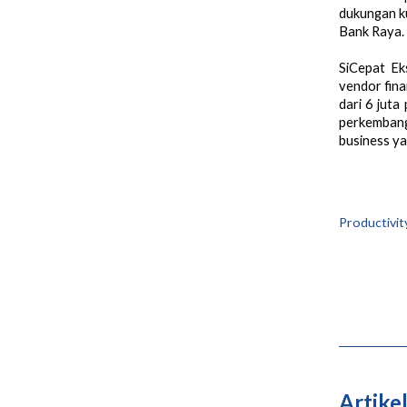
dukungan ku
Bank Raya.
SiCepat Ek
vendor fina
dari 6 juta
perkembang
business ya
Productivity
Artikel