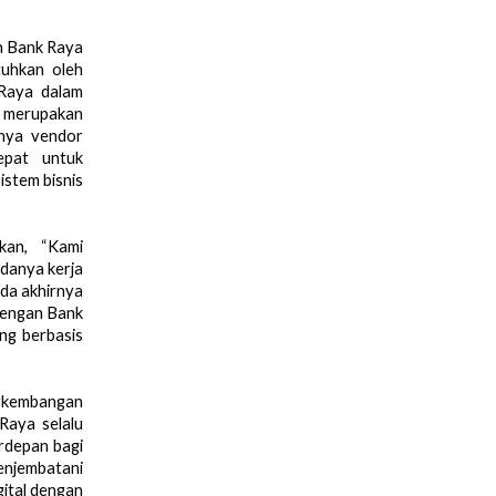
n Bank Raya 
uhkan oleh 
Raya dalam 
 merupakan 
nya vendor 
pat untuk 
stem bisnis 
an, “Kami 
anya kerja 
da akhirnya 
dengan Bank 
g berbasis 
rkembangan 
aya selalu 
depan bagi 
njembatani 
ital dengan 