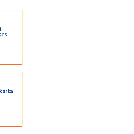
i
ses
karta