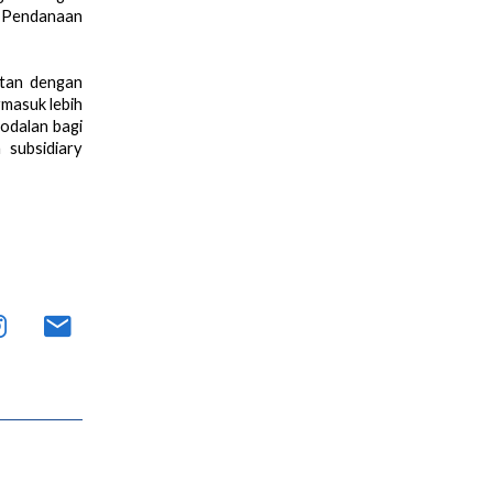
& Pendanaan 
tan dengan 
masuk lebih 
odalan bagi 
subsidiary 