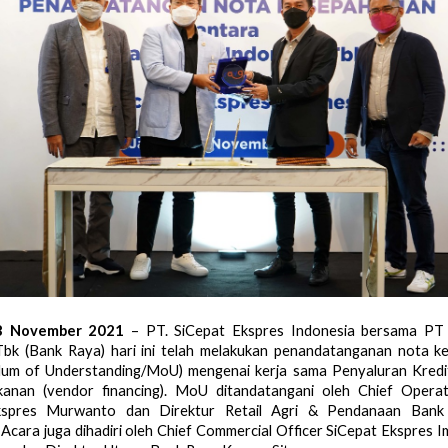
18 November 2021
 – PT. SiCepat Ekspres Indonesia bersama PT
Tbk (Bank Raya) hari ini telah melakukan penandatanganan nota k
m of Understanding/MoU) mengenai kerja sama Penyaluran Kredit
anan (vendor financing). MoU ditandatangani oleh Chief Operati
kspres Murwanto dan Direktur Retail Agri & Pendanaan Bank R
Acara juga dihadiri oleh Chief Commercial Officer SiCepat Ekspres 