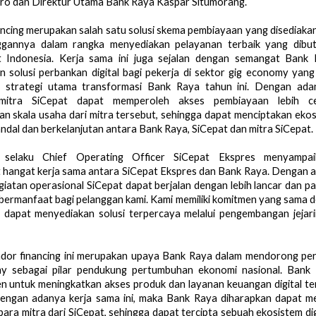
o dan Direktur Utama Bank Raya Kaspar Situmorang.
ncing merupakan salah satu solusi skema pembiayaan yang disediaka
ggannya dalam rangka menyediakan pelayanan terbaik yang dibut
 Indonesia. Kerja sama ini juga sejalan dengan semangat Bank 
 solusi perbankan digital bagi pekerja di sektor gig economy yang
i strategi utama transformasi Bank Raya tahun ini. Dengan ada
, mitra SiCepat dapat memperoleh akses pembiayaan lebih ce
n skala usaha dari mitra tersebut, sehingga dapat menciptakan ekosi
andal dan berkelanjutan antara Bank Raya, SiCepat dan mitra SiCepat.
selaku Chief Operating Officer SiCepat Ekspres menyampaik
hangat kerja sama antara SiCepat Ekspres dan Bank Raya. Dengan ad
egiatan operasional SiCepat dapat berjalan dengan lebih lancar dan pa
bermanfaat bagi pelanggan kami. Kami memiliki komitmen yang sama 
 dapat menyediakan solusi terpercaya melalui pengembangan jejarin
dor financing ini merupakan upaya Bank Raya dalam mendorong pe
y sebagai pilar pendukung pertumbuhan ekonomi nasional. Bank R
n untuk meningkatkan akses produk dan layanan keuangan digital ter
engan adanya kerja sama ini, maka Bank Raya diharapkan dapat me
ara mitra dari SiCepat, sehingga dapat tercipta sebuah ekosistem dig