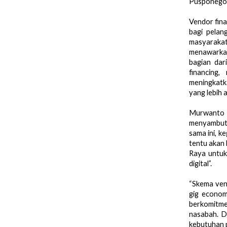
Pusponegor
Vendor fina
bagi pelan
masyarakat
menawarkan
bagian dar
financing
meningkatka
yang lebih 
Murwanto 
menyambut 
sama ini, k
tentu akan 
Raya untuk
digital”.
“Skema ven
gig econom
berkomitme
nasabah. D
kebutuhan p