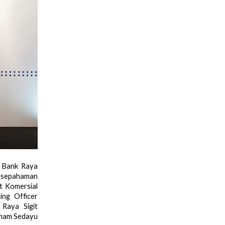
 Bank Raya 
esepahaman 
 Komersial 
ng Officer 
aya Sigit 
Imam Sedayu 