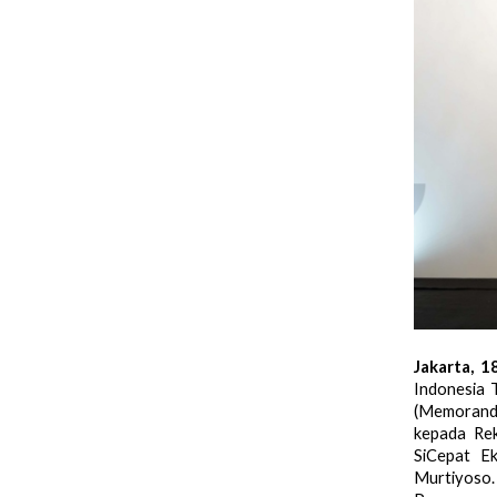
Jakarta, 
Indonesia 
(Memorandu
kepada Rek
SiCepat E
Murtiyoso. 