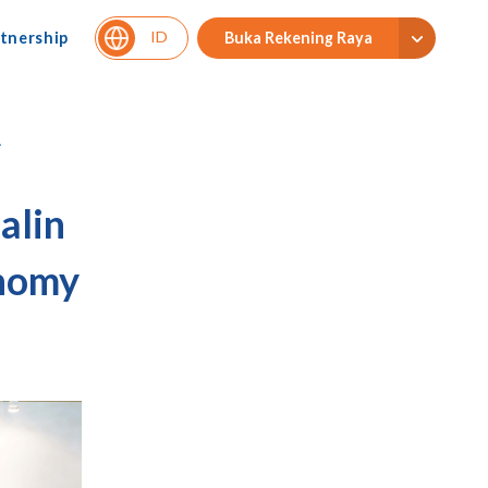
ID
tnership
Buka Rekening Raya
alin
onomy