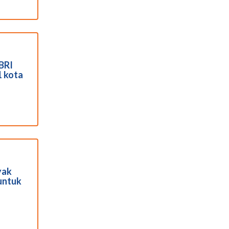
BRI
1 kota
yak
untuk