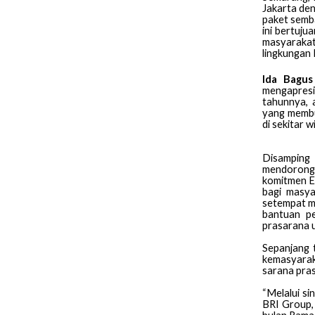
Jakarta de
paket semb
ini bertuj
masyarakat
lingkungan 
Ida Bagus
mengapresi
tahunnya, 
yang membu
di sekitar 
Disamping
mendorong 
komitmen E
bagi masya
setempat ma
bantuan pe
prasarana u
Sepanjang 
kemasyarak
sarana pra
“Melalui s
BRI Group,