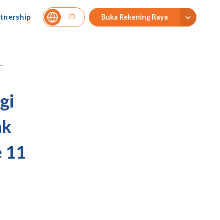
ID
tnership
Buka Rekening Raya
gi
nk
e 11