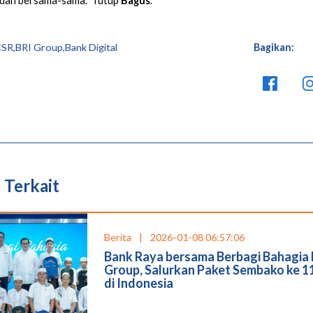
dan bersama-sama.” Tutup
Bagus
.
SR,BRI Group,Bank Digital
Bagikan:
 Terkait
Berita
|
2026-01-08 06:57:06
Bank Raya bersama Berbagi Bahagia 
Group, Salurkan Paket Sembako ke 1
di Indonesia