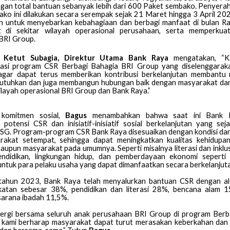
ngan total bantuan sebanyak lebih dari 600 Paket sembako. Penyera
ako ini dilakukan secara serempak sejak 21 Maret hingga 3 April 20
uan untuk menyebarkan kebahagiaan dan berbagi manfaat di bulan R
 di sekitar wilayah operasional perusahaan, serta memperkuat
BRI Group.
 Ketut Subagia, Direktur Utama Bank Raya
mengatakan, “K
asi program CSR Berbagi Bahagia BRI Group yang diselenggaraka
agar dapat terus memberikan kontribusi berkelanjutan membantu
tuhkan dan juga membangun hubungan baik dengan masyarakat da
wilayah operasional BRI Group dan Bank Raya.”
 komitmen sosial,
Bagus
menambahkan bahwa saat ini Bank 
potensi CSR dan inisiatif-inisiatif sosial berkelanjutan yang sej
SG. Program-program CSR Bank Raya disesuaikan dengan kondisi da
rakat setempat, sehingga dapat meningkatkan kualitas kehidupa
upun masyarakat pada umumnya. Seperti misalnya literasi dan inklu
ndidikan, lingkungan hidup, dan pemberdayaan ekonomi seperti
ntuk para pelaku usaha yang dapat dimanfaatkan secara berkelanjut
tahun 2023, Bank Raya telah menyalurkan bantuan CSR dengan alo
atan sebesar 38%, pendidikan dan literasi 28%, bencana alam 1
sarana ibadah 11,5%.
inergi bersama seluruh anak perusahaan BRI Group di program Berb
 kami berharap masyarakat dapat turut merasakan keberkahan dan s