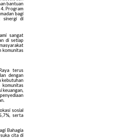
han bantuan
24. Program
amadan bagi
 sinergi di
ami sangat
n di setiap
 masyarakat
n komunitas
Raya terus
alan dengan
n kebutuhan
n komunitas
si keuangan,
 penyediaan
an.
kasi sosial
5,7%, serta
agi Bahagia
uka cita di