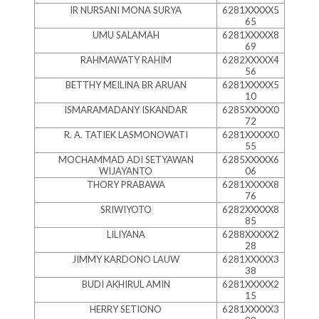
IR NURSANI MONA SURYA
6281XXXXX5
65
UMU SALAMAH
6281XXXXX8
69
RAHMAWATY RAHIM
6282XXXXX4
56
BETTHY MEILINA BR ARUAN
6281XXXXX5
10
ISMARAMADANY ISKANDAR
6285XXXXX0
72
R. A. TATIEK LASMONOWATI
6281XXXXX0
55
MOCHAMMAD ADI SETYAWAN
6285XXXXX6
WIJAYANTO
06
THORY PRABAWA
6281XXXXX8
76
SRIWIYOTO
6282XXXXX8
85
LILIYANA
6288XXXXX2
28
JIMMY KARDONO LAUW
6281XXXXX3
38
BUDI AKHIRUL AMIN
6281XXXXX2
15
HERRY SETIONO
6281XXXXX3