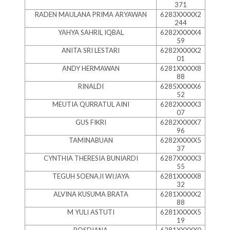
371
RADEN MAULANA PRIMA ARYAWAN
6283XXXXX2
244
YAHYA SAHRIL IQBAL
6282XXXXX4
59
ANITA SRI LESTARI
6282XXXXX2
01
ANDY HERMAWAN
6281XXXXX8
88
RINALDI
6285XXXXX6
52
MEUTIA QURRATUL AINI
6282XXXXX3
07
GUS FIKRI
6282XXXXX7
96
TAMINABUAN
6282XXXXX5
37
CYNTHIA THERESIA BUNIARDI
6287XXXXX3
55
TEGUH SOENAJI WIJAYA
6281XXXXX8
32
ALVINA KUSUMA BRATA
6281XXXXX2
88
M YULI ASTUTI
6281XXXXX5
19