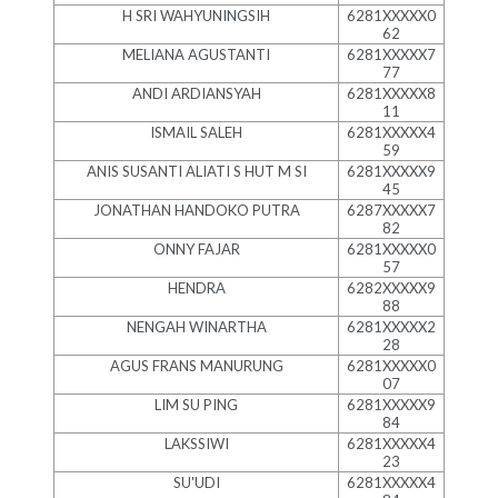
H SRI WAHYUNINGSIH
6281XXXXX0
62
MELIANA AGUSTANTI
6281XXXXX7
77
ANDI ARDIANSYAH
6281XXXXX8
11
ISMAIL SALEH
6281XXXXX4
59
ANIS SUSANTI ALIATI S HUT M SI
6281XXXXX9
45
JONATHAN HANDOKO PUTRA
6287XXXXX7
82
ONNY FAJAR
6281XXXXX0
57
HENDRA
6282XXXXX9
88
NENGAH WINARTHA
6281XXXXX2
28
AGUS FRANS MANURUNG
6281XXXXX0
07
LIM SU PING
6281XXXXX9
84
LAKSSIWI
6281XXXXX4
23
SU'UDI
6281XXXXX4