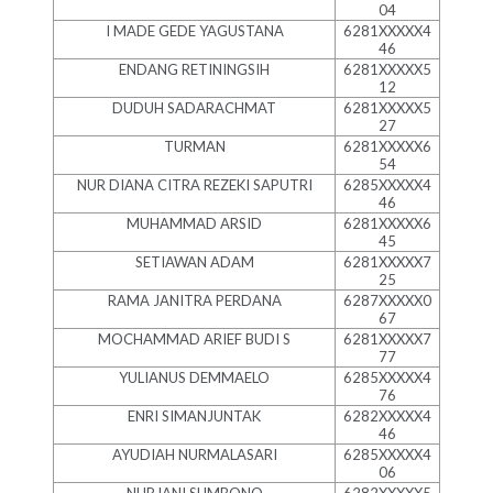
04
I MADE GEDE YAGUSTANA
6281XXXXX4
46
ENDANG RETININGSIH
6281XXXXX5
12
DUDUH SADARACHMAT
6281XXXXX5
27
TURMAN
6281XXXXX6
54
NUR DIANA CITRA REZEKI SAPUTRI
6285XXXXX4
46
MUHAMMAD ARSID
6281XXXXX6
45
SETIAWAN ADAM
6281XXXXX7
25
RAMA JANITRA PERDANA
6287XXXXX0
67
MOCHAMMAD ARIEF BUDI S
6281XXXXX7
77
YULIANUS DEMMAELO
6285XXXXX4
76
ENRI SIMANJUNTAK
6282XXXXX4
46
AYUDIAH NURMALASARI
6285XXXXX4
06