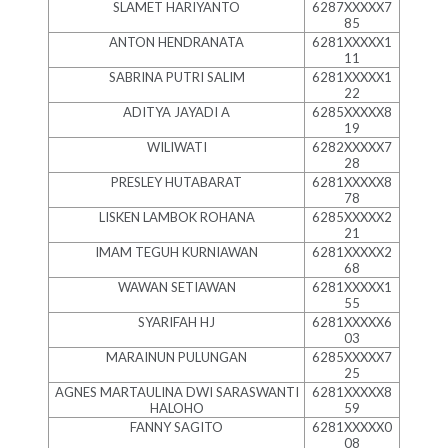
SLAMET HARIYANTO
6287XXXXX7
85
ANTON HENDRANATA
6281XXXXX1
11
SABRINA PUTRI SALIM
6281XXXXX1
22
ADITYA JAYADI A
6285XXXXX8
19
WILIWATI
6282XXXXX7
28
PRESLEY HUTABARAT
6281XXXXX8
78
LISKEN LAMBOK ROHANA
6285XXXXX2
21
IMAM TEGUH KURNIAWAN
6281XXXXX2
68
WAWAN SETIAWAN
6281XXXXX1
55
SYARIFAH HJ
6281XXXXX6
03
MARAINUN PULUNGAN
6285XXXXX7
25
AGNES MARTAULINA DWI SARASWANTI
6281XXXXX8
HALOHO
59
FANNY SAGITO
6281XXXXX0
08