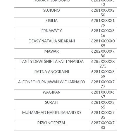
NURJANI SUMBONO
6282XXXXX5
43
SUJIONO
6281XXXXX2
56
SISILIA
6281XXXXX1
79
ERNAWATY
6281XXXXX8
16
DEASY NATALIA SIBARANI
6281XXXXX0
89
MAWAR
6282XXXXX7
86
TANTY DEWI SHINTA FATTYNANDA
6285XXXXXX
275
RATNA ANGGRAINI
6281XXXXX3
59
ALFONSO KURNIAWAN WIDJARNAKO
6281XXXXX7
77
WAGIRAN
6281XXXXX6
67
SURATI
6281XXXXX2
65
MUHAMMAD NABIEL RAHARDJO
6281XXXXX7
85
RIZKI NOFRIZAL
6287XXXXX7
83