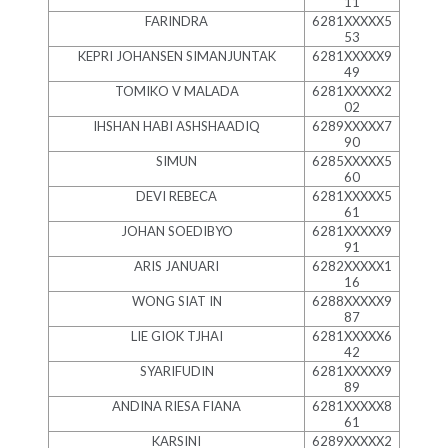
11
FARINDRA
6281XXXXX5
53
KEPRI JOHANSEN SIMANJUNTAK
6281XXXXX9
49
TOMIKO V MALADA
6281XXXXX2
02
IHSHAN HABI ASHSHAADIQ
6289XXXXX7
90
SIMUN
6285XXXXX5
60
DEVI REBECA
6281XXXXX5
61
JOHAN SOEDIBYO
6281XXXXX9
91
ARIS JANUARI
6282XXXXX1
16
WONG SIAT IN
6288XXXXX9
87
LIE GIOK TJHAI
6281XXXXX6
42
SYARIFUDIN
6281XXXXX9
89
ANDINA RIESA FIANA
6281XXXXX8
61
KARSINI
6289XXXXX2