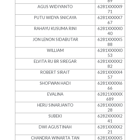
89
AGUS WIDIYANTO
6281XXXXX9
71
PUTU WIDYA SNICAYA
6281XXXXX7
67
RAHAYU KUSUMA RINI
6281XXXXX0
40
JON LENON SIDABUTAR
6281XXXXX5
88
WILLIAM
6281XXXXX0
53
ELVITA RU BR SIREGAR
6281XXXXX2
82
ROBERT SIRAIT
6281XXXXX4
57
SHOFWAN HADI
6281XXXXX6
66
EVALINA
62821XXXXX
689
HERU SINARJANTO
6281XXXXX0
28
SUBEKI
6282XXXXX2
41
DWI AGUSTINAH
6281XXXXX2
21
CHANDRA WINARTA TAN
6281XXXXX5