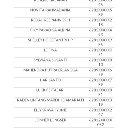
NENENG HASANAH
6287XXXXX8
45
NOVITA RAHMADANIA
6282XXXXX5
89
REDAH RESPANINGSIH
6281XXXXX2
18
FIKY PARADISA ALBINA
6285XXXXX4
93
SHELLEY H SOETANTRI HP
6281XXXXX9
85
LOFINA
6281XXXXX0
51
SYLVIANA SUSANTI
6281XXXXX8
10
MAHENDRA PUTRA ERLANGGA
6289XXXXX6
79
HARIJANTO
6281XXXXX7
89
LUCKY SITASARI
6281XXXXX8
81
RADEN LINTANG MARDHI DAMARJATI
6285XXXXX3
19
ELLY SRIWAHYUNIE
6281XXXXX2
47
JONNER LONGSER
62812XXXXX
082