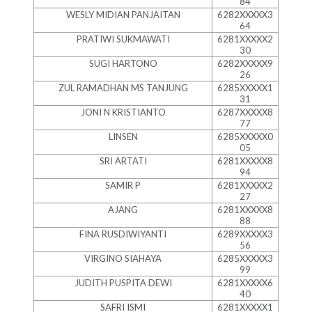
84
WESLY MIDIAN PANJAITAN
6282XXXXX3
64
PRATIWI SUKMAWATI
6281XXXXX2
30
SUGI HARTONO
6282XXXXX9
26
ZUL RAMADHAN MS TANJUNG
6285XXXXX1
31
JONI N KRISTIANTO
6287XXXXX8
77
LINSEN
6285XXXXX0
05
SRI ARTATI
6281XXXXX8
94
SAMIR P
6281XXXXX2
27
AJANG
6281XXXXX8
88
FINA RUSDIWIYANTI
6289XXXXX3
56
VIRGINO SIAHAYA
6285XXXXX3
99
JUDITH PUSPITA DEWI
6281XXXXX6
40
SAFRI ISMI
6281XXXXX1