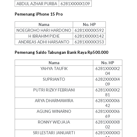
ABDUL AZHAR PURBA
6281XXXXX109
Pemenang iPhone 15 Pro
Nama
No. HP
NOEGROHO HARI HARDONO
6281XXXXX592
H IBRAHIM PIDIE
6281XXXXX142
ANDREAS ADHI HARSANTO
6281XXXXX353
Pemenang Saldo Tabungan Bank Raya Rp500.000
Nama
No. HP
YAHYA TAUFIK
6281XXXXX2
04
SUPRIANTO
6282XXXXX4
09
PUTRI RIZKY FEBRIANI
6281XXXXX2
81
ARYA DHARMAWIRA
6281XXXXX6
42
AGUNG WINARNO
6281XXXXX6
69
RONNY WIDJAJA
6281XXXXX8
02
SRI LESTARI JANUARTI
6281XXXXX0