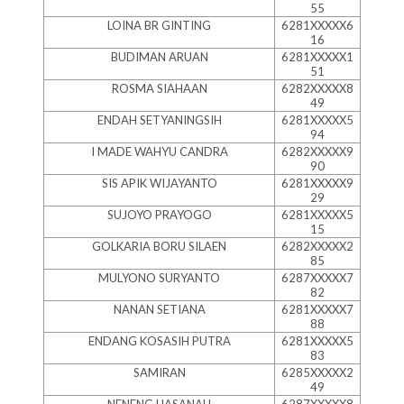
55
LOINA BR GINTING
6281XXXXX6
16
BUDIMAN ARUAN
6281XXXXX1
51
ROSMA SIAHAAN
6282XXXXX8
49
ENDAH SETYANINGSIH
6281XXXXX5
94
I MADE WAHYU CANDRA
6282XXXXX9
90
SIS APIK WIJAYANTO
6281XXXXX9
29
SUJOYO PRAYOGO
6281XXXXX5
15
GOLKARIA BORU SILAEN
6282XXXXX2
85
MULYONO SURYANTO
6287XXXXX7
82
NANAN SETIANA
6281XXXXX7
88
ENDANG KOSASIH PUTRA
6281XXXXX5
83
SAMIRAN
6285XXXXX2
49