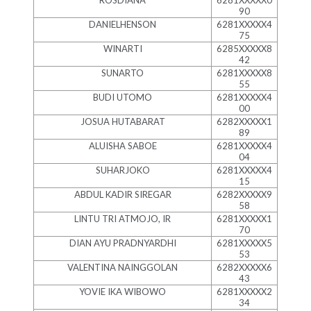
ROSDIANA
6281XXXXX0
90
DANIELHENSON
6281XXXXX4
75
WINARTI
6285XXXXX8
42
SUNARTO
6281XXXXX8
55
BUDI UTOMO
6281XXXXX4
00
JOSUA HUTABARAT
6282XXXXX1
89
ALUISHA SABOE
6281XXXXX4
04
SUHARJOKO
6281XXXXX4
15
ABDUL KADIR SIREGAR
6282XXXXX9
58
LINTU TRI ATMOJO, IR
6281XXXXX1
70
DIAN AYU PRADNYARDHI
6281XXXXX5
53
VALENTINA NAINGGOLAN
6282XXXXX6
43
YOVIE IKA WIBOWO
6281XXXXX2
34