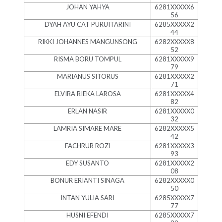
JOHAN YAHYA
6281XXXXX6
56
DYAH AYU CAT PURUITARINI
6285XXXXX2
44
RIKKI JOHANNES MANGUNSONG
6282XXXXX8
52
RISMA BORU TOMPUL
6281XXXXX9
79
MARIANUS SITORUS
6281XXXXX2
71
ELVIRA RIEKA LAROSA
6281XXXXX4
82
ERLAN NASIR
6281XXXXX0
32
LAMRIA SIMARE MARE
6282XXXXX5
42
FACHRUR ROZI
6281XXXXX3
93
EDY SUSANTO
6281XXXXX2
08
BONUR ERIANTI SINAGA
6282XXXXX0
50
INTAN YULIA SARI
6285XXXXX7
77
HUSNI EFENDI
6285XXXXX7