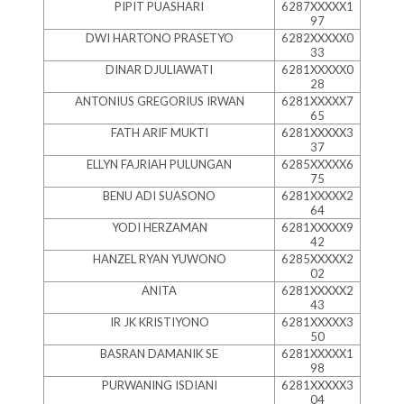
PIPIT PUASHARI
6287XXXXX1
97
DWI HARTONO PRASETYO
6282XXXXX0
33
DINAR DJULIAWATI
6281XXXXX0
28
ANTONIUS GREGORIUS IRWAN
6281XXXXX7
65
FATH ARIF MUKTI
6281XXXXX3
37
ELLYN FAJRIAH PULUNGAN
6285XXXXX6
75
BENU ADI SUASONO
6281XXXXX2
64
YODI HERZAMAN
6281XXXXX9
42
HANZEL RYAN YUWONO
6285XXXXX2
02
ANITA
6281XXXXX2
43
IR JK KRISTIYONO
6281XXXXX3
50
BASRAN DAMANIK SE
6281XXXXX1
98
PURWANING ISDIANI
6281XXXXX3
04