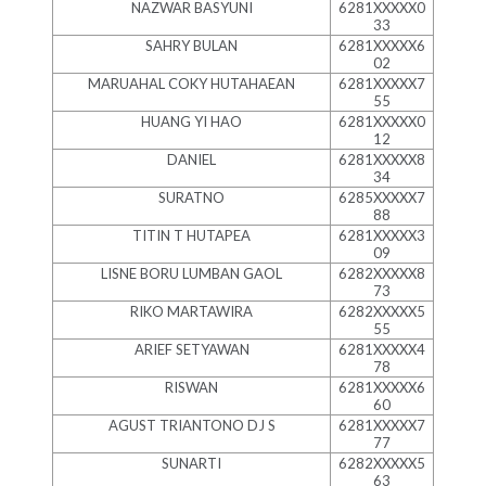
NAZWAR BASYUNI
6281XXXXX0
33
SAHRY BULAN
6281XXXXX6
02
MARUAHAL COKY HUTAHAEAN
6281XXXXX7
55
HUANG YI HAO
6281XXXXX0
12
DANIEL
6281XXXXX8
34
SURATNO
6285XXXXX7
88
TITIN T HUTAPEA
6281XXXXX3
09
LISNE BORU LUMBAN GAOL
6282XXXXX8
73
RIKO MARTAWIRA
6282XXXXX5
55
ARIEF SETYAWAN
6281XXXXX4
78
RISWAN
6281XXXXX6
60
AGUST TRIANTONO DJ S
6281XXXXX7
77
SUNARTI
6282XXXXX5
63