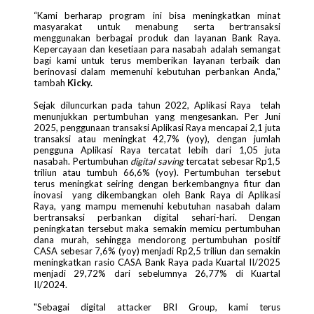
“Kami berharap program ini bisa meningkatkan minat
masyarakat untuk menabung serta bertransaksi
menggunakan berbagai produk dan layanan Bank Raya.
Kepercayaan dan kesetiaan para nasabah adalah semangat
bagi kami untuk terus memberikan layanan terbaik dan
berinovasi dalam memenuhi kebutuhan perbankan Anda,"
tambah
Kicky.
Sejak diluncurkan pada tahun 2022, Aplikasi Raya telah
menunjukkan pertumbuhan yang mengesankan. Per Juni
2025, penggunaan transaksi Aplikasi Raya mencapai 2,1 juta
transaksi atau meningkat 42,7% (yoy), dengan jumlah
pengguna Aplikasi Raya tercatat lebih dari 1,05 juta
nasabah. Pertumbuhan
digital saving
tercatat sebesar Rp1,5
triliun atau tumbuh 66,6% (yoy). Pertumbuhan tersebut
terus meningkat seiring dengan berkembangnya fitur dan
inovasi yang dikembangkan oleh Bank Raya di Aplikasi
Raya, yang mampu memenuhi kebutuhan nasabah dalam
bertransaksi perbankan digital sehari-hari. Dengan
peningkatan tersebut maka semakin memicu pertumbuhan
dana murah, sehingga mendorong pertumbuhan positif
CASA sebesar 7,6% (yoy) menjadi Rp2,5 triliun dan semakin
meningkatkan rasio CASA Bank Raya pada Kuartal II/2025
menjadi 29,72% dari sebelumnya 26,77% di Kuartal
II/2024.
"Sebagai digital attacker BRI Group, kami terus