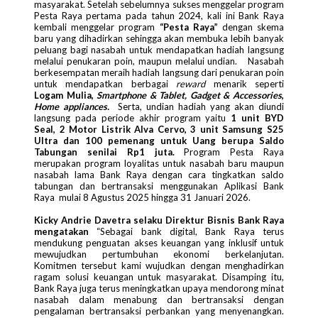
masyarakat. Setelah sebelumnya sukses menggelar program
Pesta Raya pertama pada tahun 2024, kali ini Bank Raya
kembali menggelar program
“Pesta Raya”
dengan skema
baru yang dihadirkan sehingga akan membuka lebih banyak
peluang bagi nasabah untuk mendapatkan hadiah langsung
melalui penukaran poin, maupun melalui undian. Nasabah
berkesempatan meraih hadiah langsung dari penukaran poin
untuk mendapatkan berbagai
reward
menarik seperti
Logam Mulia,
Smartphone & Tablet, Gadget & Accessories
,
Home appliances.
Serta, undian hadiah yang akan diundi
langsung pada periode akhir program yaitu
1 unit BYD
Seal, 2 Motor Listrik Alva Cervo, 3 unit Samsung S25
Ultra dan 100 pemenang untuk Uang berupa Saldo
Tabungan senilai Rp1 juta.
Program Pesta Raya
merupakan program loyalitas untuk nasabah baru maupun
nasabah lama Bank Raya dengan cara tingkatkan saldo
tabungan dan bertransaksi menggunakan Aplikasi Bank
Raya mulai 8 Agustus 2025 hingga 31 Januari 2026.
Kicky Andrie Davetra selaku Direktur Bisnis Bank Raya
mengatakan
“Sebagai bank digital, Bank Raya terus
mendukung penguatan akses keuangan yang inklusif untuk
mewujudkan pertumbuhan ekonomi berkelanjutan.
Komitmen tersebut kami wujudkan dengan menghadirkan
ragam solusi keuangan untuk masyarakat. Disamping itu,
Bank Raya juga terus meningkatkan upaya mendorong minat
nasabah dalam menabung dan bertransaksi dengan
pengalaman bertransaksi perbankan yang menyenangkan.