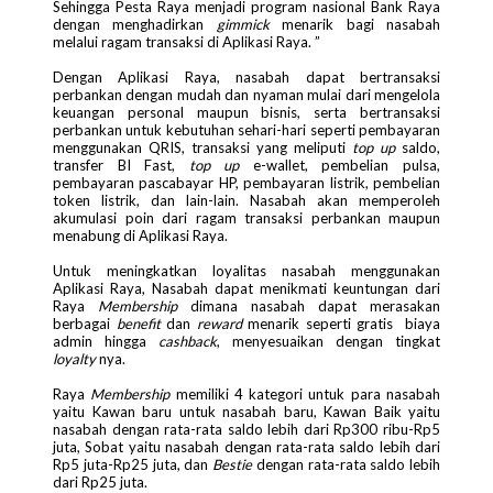
Sehingga Pesta Raya menjadi program nasional Bank Raya
dengan menghadirkan
gimmick
menarik bagi nasabah
melalui ragam transaksi di Aplikasi Raya. ”
Dengan Aplikasi Raya, nasabah dapat bertransaksi
perbankan dengan mudah dan nyaman mulai dari mengelola
keuangan personal maupun bisnis, serta bertransaksi
perbankan untuk kebutuhan sehari-hari seperti pembayaran
menggunakan QRIS, transaksi yang meliputi
top up
saldo,
transfer BI Fast,
top up
e-wallet, pembelian pulsa,
pembayaran pascabayar HP, pembayaran listrik, pembelian
token listrik, dan lain-lain. Nasabah akan memperoleh
akumulasi poin dari ragam transaksi perbankan maupun
menabung di Aplikasi Raya.
Untuk meningkatkan loyalitas nasabah menggunakan
Aplikasi Raya, Nasabah dapat menikmati keuntungan dari
Raya
Membership
dimana nasabah dapat merasakan
berbagai
benefit
dan
reward
menarik seperti gratis biaya
admin hingga
cashback
, menyesuaikan dengan tingkat
loyalty
nya.
Raya
Membership
memiliki 4 kategori untuk para nasabah
yaitu Kawan baru untuk nasabah baru, Kawan Baik yaitu
nasabah dengan rata-rata saldo lebih dari Rp300 ribu-Rp5
juta, Sobat yaitu nasabah dengan rata-rata saldo lebih dari
Rp5 juta-Rp25 juta, dan
Bestie
dengan rata-rata saldo lebih
dari Rp25 juta.