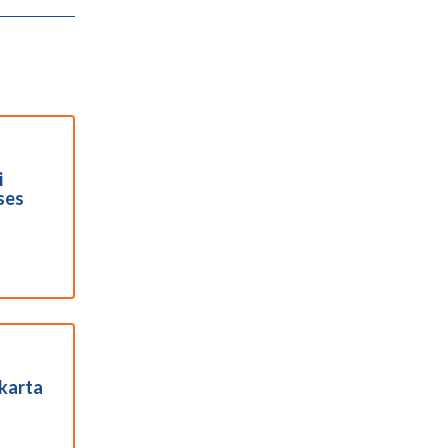
i
ses
karta