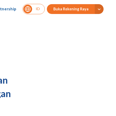
ID
tnership
Buka Rekening Raya
an
gan