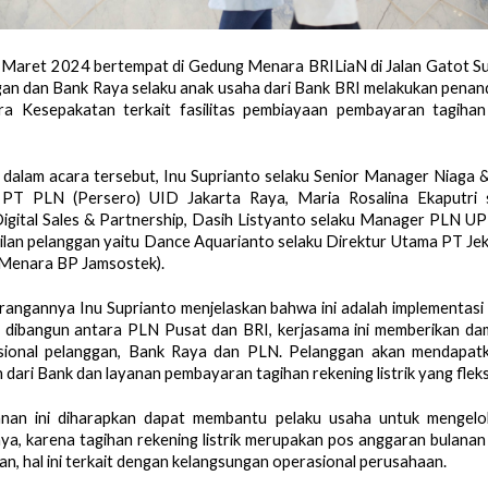
1 Maret 2024 bertempat di Gedung Menara BRILiaN di Jalan Gatot S
an dan Bank Raya selaku anak usaha dari Bank BRI melakukan pena
ra Kesepakatan terkait fasilitas pembiayaan pembayaran tagihan l
r dalam acara tersebut, Inu Suprianto selaku Senior Manager Niaga 
PT PLN (Persero) UID Jakarta Raya, Maria Rosalina Ekaputri 
Digital Sales & Partnership, Dasih Listyanto selaku Manager PLN UP
ilan pelanggan yaitu Dance Aquarianto selaku Direktur Utama PT Jek
 Menara BP Jamsostek).
angannya Inu Suprianto menjelaskan bahwa ini adalah implementasi 
 dibangun antara PLN Pusat dan BRI, kerjasama ini memberikan dam
sional pelanggan, Bank Raya dan PLN. Pelanggan akan mendapatka
dari Bank dan layanan pembayaran tagihan rekening listrik yang fleks
nan ini diharapkan dapat membantu pelaku usaha untuk mengelo
ya, karena tagihan rekening listrik merupakan pos anggaran bulanan
kan, hal ini terkait dengan kelangsungan operasional perusahaan.