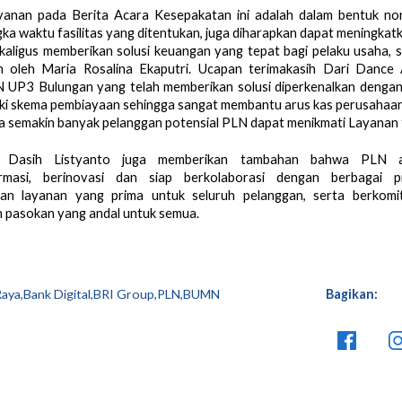
layanan pada Berita Acara Kesepakatan ini adalah dalam bentuk no
ka waktu fasilitas yang ditentukan, juga diharapkan dapat meningkatk
kaligus memberikan solusi keuangan yang tepat bagi pelaku usaha, s
n oleh Maria Rosalina Ekaputri. Ucapan terimakasih Dari Dance 
 UP3 Bulungan yang telah memberikan solusi diperkenalkan denga
iki skema pembiayaan sehingga sangat membantu arus kas perusahaan
 semakin banyak pelanggan potensial PLN dapat menikmati Layanan 
u, Dasih Listyanto juga memberikan tambahan bahwa PLN 
ormasi, berinovasi dan siap berkolaborasi dengan berbagai p
an layanan yang prima untuk seluruh pelanggan, serta berkom
 pasokan yang andal untuk semua.
Raya,Bank Digital,BRI Group,PLN,BUMN
Bagikan: