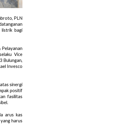
ubroto, PLN
ndatanganan
istrik bagi
& Pelayanan
selaku Vice
3 Bulungan,
ael Invesco
atas sinergi
pak positif
n fasilitas
ibel.
la arus kas
 yang harus