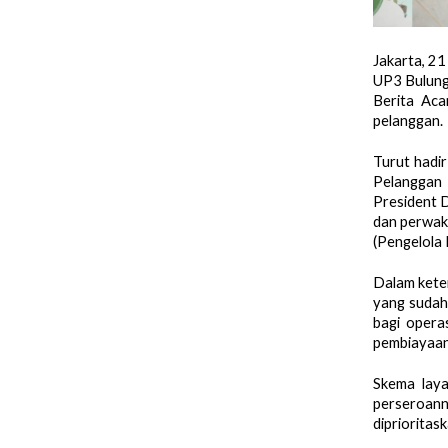
Jakarta, 2
UP3 Bulung
Berita Aca
pelanggan.
Turut hadi
Pelanggan 
President 
dan perwak
(Pengelola
Dalam keter
yang sudah
bagi opera
pembiayaan 
Skema laya
perseroann
diprioritas