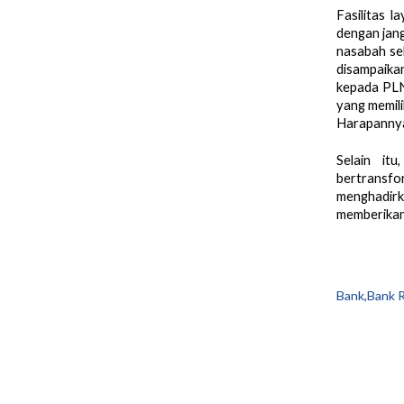
Fasilitas 
dengan jang
nasabah se
disampaika
kepada PLN
yang memil
Harapannya
Selain it
bertransf
menghadirk
memberikan
Bank,Bank 