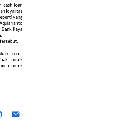
n cash loan
an loyalitas
eperti yang
Aquiarianto
n Bank Raya
.
tersebut.
akan terus
ihak untuk
itmen untuk