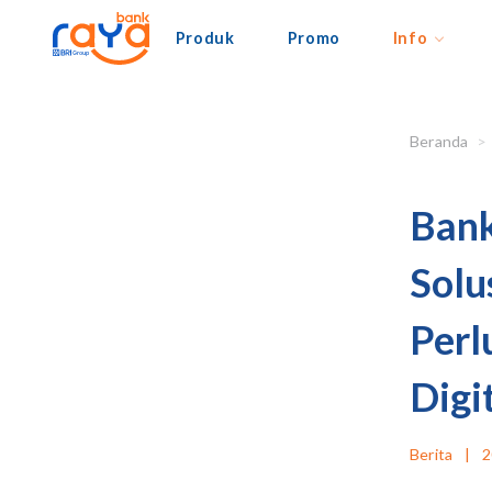
Produk
Promo
Info
Beranda
Bank
Solu
Perl
Digi
Berita
|
2