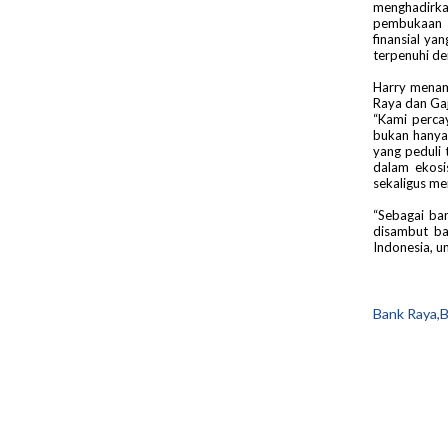
menghadirka
pembukaan r
finansial y
terpenuhi den
Harry menam
Raya dan Gaj
“Kami perca
bukan hanya
yang peduli
dalam ekosi
sekaligus me
“Sebagai ba
disambut ba
Indonesia, u
Bank Raya,B