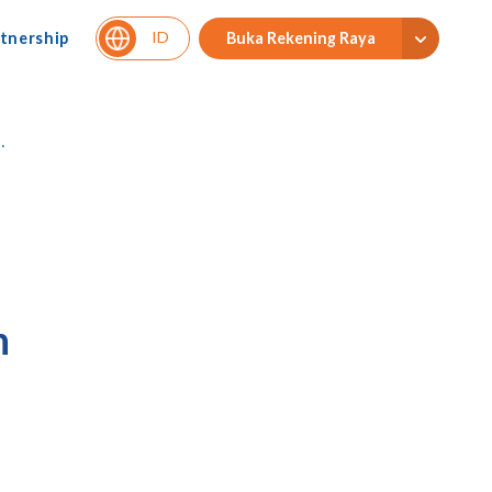
ID
tnership
Buka Rekening Raya
n