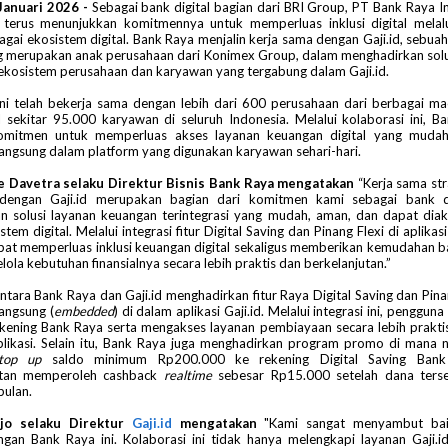
 Januari 2026 -
Sebagai bank digital bagian dari BRI Group, PT Bank Raya 
 terus menunjukkan komitmennya untuk memperluas inklusi digital melalu
gai ekosistem digital. Bank Raya menjalin kerja sama dengan Gaji.id, sebua
ng merupakan anak perusahaan dari Konimex Group, dalam menghadirkan sol
ekosistem perusahaan dan karyawan yang tergabung dalam Gaji.id.
 ini telah bekerja sama dengan lebih dari 600 perusahaan dari berbagai ma
 sekitar 95.000 karyawan di seluruh Indonesia. Melalui kolaborasi ini, 
komitmen untuk memperluas akses layanan keuangan digital yang muda
 langsung dalam platform yang digunakan karyawan sehari-hari.
e Davetra selaku Direktur Bisnis Bank Raya mengatakan
“Kerja sama str
dengan Gaji.id merupakan bagian dari komitmen kami sebagai bank di
n solusi layanan keuangan terintegrasi yang mudah, aman, dan dapat diak
stem digital. Melalui integrasi fitur Digital Saving dan Pinang Flexi di aplikasi
pat memperluas inklusi keuangan digital sekaligus memberikan kemudahan b
ola kebutuhan finansialnya secara lebih praktis dan berkelanjutan.”
ntara Bank Raya dan Gaji.id menghadirkan fitur Raya Digital Saving dan Pina
langsung (
embedded
) di dalam aplikasi Gaji.id. Melalui integrasi ini, pengguna
ening Bank Raya serta mengakses layanan pembiayaan secara lebih praktis
plikasi. Selain itu, Bank Raya juga menghadirkan program promo di mana 
top up
saldo minimum Rp200.000 ke rekening Digital Saving Ban
tan memperoleh cashback
realtime
sebesar Rp15.000 setelah dana terse
bulan.
jo selaku Direktur
Gaji.id
mengatakan
"Kami sangat menyambut bai
ngan Bank Raya ini. Kolaborasi ini tidak hanya melengkapi layanan Gaji.id