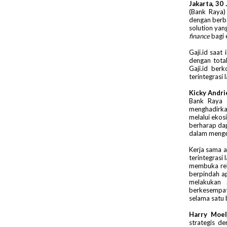
Jakarta, 30
(Bank Raya)
dengan berba
solution ya
finance
bagi 
Gaji.id saat
dengan total
Gaji.id ber
terintegrasi
Kicky Andri
Bank Raya 
menghadirka
melalui ekosi
berharap da
dalam mengel
Kerja sama a
terintegrasi 
membuka rek
berpindah a
melakukan
berkesempa
selama satu 
Harry Moel
strategis de