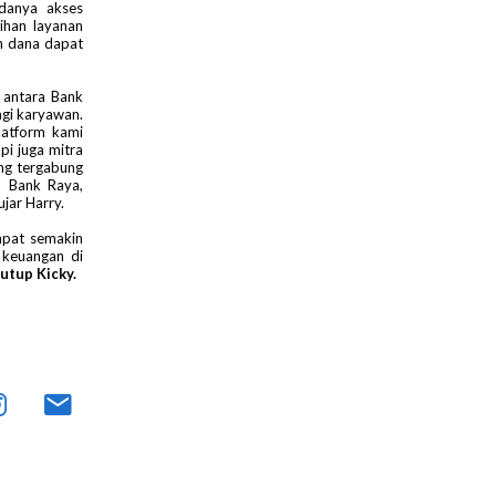
adanya akses
ihan layanan
n dana dapat
 antara Bank
agi karyawan.
latform kami
pi juga mitra
ng tergabung
n Bank Raya,
jar Harry.
apat semakin
 keuangan di
utup Kicky.