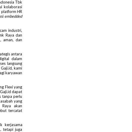
Indonesia Tbk
i kolaborasi
h platform HR
usi
embedded
cam industri,
Bank Raya dan
h, aman, dan
ategis antara
gital dalam
ses langsung
 Gaji.id, kami
agi karyawan
ng Flexi yang
 Gaji.id dapat
 tanpa perlu
nasabah yang
k Raya akan
but tercatat
k kerjasama
, tetapi juga