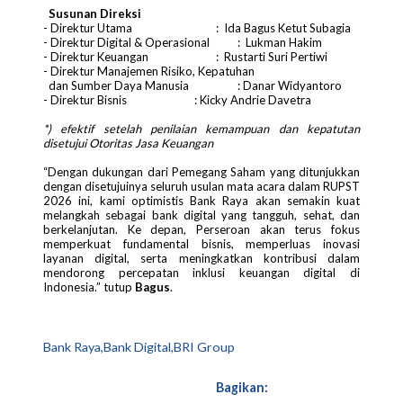
Susunan Direksi
- Direktur Utama
: Ida Bagus Ketut Subagia
- Direktur Digital & Operasional
: Lukman Hakim
- Direktur Keuangan
: Rustarti Suri Pertiwi
- Direktur Manajemen Risiko, Kepatuhan
dan Sumber Daya Manusia
: Danar Widyantoro
- Direktur Bisnis
: Kicky Andrie Davetra
*) efektif setelah penilaian kemampuan dan kepatutan
disetujui Otoritas Jasa Keuangan
“Dengan dukungan dari Pemegang Saham yang ditunjukkan
dengan disetujuinya seluruh usulan mata acara dalam RUPST
2026 ini, kami optimistis Bank Raya akan semakin kuat
melangkah sebagai bank digital yang tangguh, sehat, dan
berkelanjutan. Ke depan, Perseroan akan terus fokus
memperkuat fundamental bisnis, memperluas inovasi
layanan digital, serta meningkatkan kontribusi dalam
mendorong percepatan inklusi keuangan digital di
Indonesia.” tutup
Bagus
.
Bank Raya,Bank Digital,BRI Group
Bagikan: