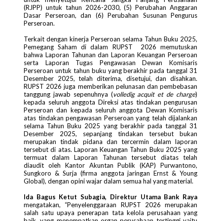
(RJPP) untuk tahun 2026-2030, (5) Perubahan Anggaran
Dasar Perseroan, dan (6) Perubahan Susunan Pengurus
Perseroan.
Terkait dengan kinerja Perseroan selama Tahun Buku 2025,
Pemegang Saham di dalam RUPST 2026 memutuskan
bahwa Laporan Tahunan dan Laporan Keuangan Perseroan
serta Laporan Tugas Pengawasan Dewan Komisaris
Perseroan untuk tahun buku yang berakhir pada tanggal 31
Desember 2025, telah diterima, disetujui, dan disahkan.
RUPST 2026 juga memberikan pelunasan dan pembebasan
tanggung jawab sepenuhnya (
volledig acquit et de charge
)
kepada seluruh anggota Direksi atas tindakan pengurusan
Perseroan dan kepada seluruh anggota Dewan Komisaris
atas tindakan pengawasan Perseroan yang telah dijalankan
selama Tahun Buku 2025 yang berakhir pada tanggal 31
Desember 2025, sepanjang tindakan tersebut bukan
merupakan tindak pidana dan tercermin dalam laporan
tersebut di atas. Laporan Keuangan Tahun Buku 2025 yang
termuat dalam Laporan Tahunan tersebut diatas telah
diaudit oleh Kantor Akuntan Publik (KAP) Purwantono,
Sungkoro & Surja (firma anggota jaringan Ernst & Young
Global), dengan opini wajar dalam semua hal yang material.
Ida Bagus Ketut Subagia, Direktur Utama Bank Raya
mengatakan, “Penyelenggaraan RUPST 2026 merupakan
salah satu upaya penerapan tata kelola perusahaan yang
baik, yang menempatkan organ perusahaan tertinggi yaitu