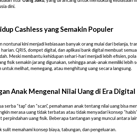
dalah fitur
Uang Saku
, yang dirancang untuk mendukung kebiasaan 
sia dini.
idup Cashless yang Semakin Populer
nontunai kini menjadi kebiasaan banyak orang mulai dari belanja, tra
n harian. QRIS, dompet digital, dan aplikasi bank digital membuat semu
ah. Meski membantu kehidupan sehari-hari menjadi lebih efisien, pola 
g fisik semakin jarang digunakan, sehingga anak-anak memiliki lebih s
 untuk melihat, memegang, atau menghitung uang secara langsung.
an Anak Mengenal Nilai Uang di Era Digital
a serba “tap” dan “scan”, pemahaman anak tentang nilai uang bisa men
kin merasa uang tidak terbatas atau tidak menyadari konsep “habis
at perpindahan uang fisik. Beberapa tantangan yang muncul antara lain
 sulit memahami konsep biaya, tabungan, dan pengeluaran.