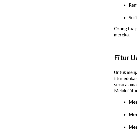
Rent
Suli
Orang tua p
mereka.
Fitur U
Untuk menj
fitur eduka
secara aman
Melalui fitu
Mem
Men
Mem