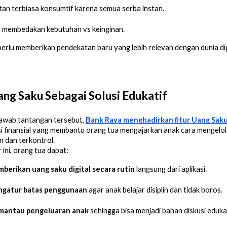
an terbiasa konsumtif karena semua serba instan.
t membedakan kebutuhan vs keinginan.
erlu memberikan pendekatan baru yang lebih relevan dengan dunia dig
ang Saku Sebagai Solusi Edukatif
awab tantangan tersebut,
Bank Raya menghadirkan fitur Uang Sak
si finansial yang membantu orang tua mengajarkan anak cara mengelo
 dan terkontrol.
r ini, orang tua dapat:
berikan uang saku digital secara rutin
 langsung dari aplikasi.
gatur batas penggunaan
 agar anak belajar disiplin dan tidak boros.
antau pengeluaran anak
 sehingga bisa menjadi bahan diskusi edukat