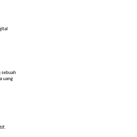
ital
u
sebuah
la uang
if.