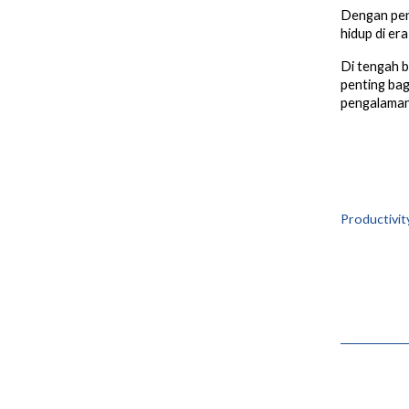
Dengan pen
hidup di era
Di tengah b
penting bag
pengalaman 
Productivit