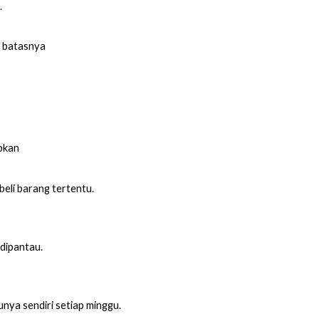
.
a batasnya
pkan
eli barang tertentu.
dipantau.
nya sendiri setiap minggu.