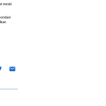
at meski
pondasi
ikan