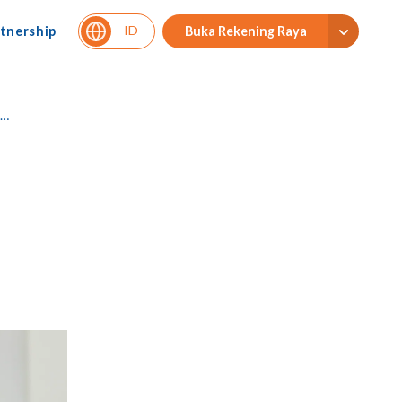
ID
tnership
Buka Rekening Raya