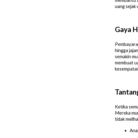
membantu a
uang sejak u
Gaya H
Pembayaran 
hingga jaja
semakin mud
membuat uan
kesempatan
Tantang
Ketika semu
Mereka mung
tidak melih
Anak