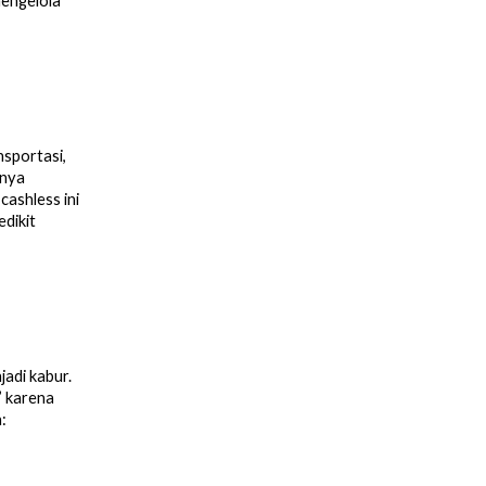
mengelola
nsportasi,
anya
cashless ini
edikit
jadi kabur.
” karena
: