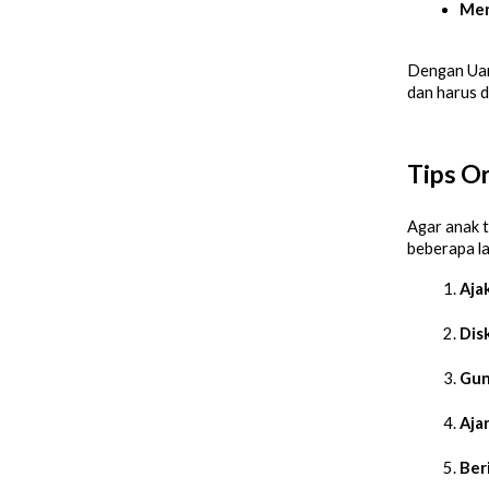
Men
Dengan Uang
dan harus d
Tips Or
Agar anak t
beberapa l
Aja
Dis
Gun
Aja
Ber