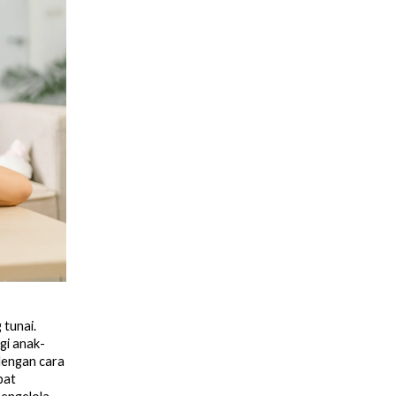
 tunai.
gi anak-
 dengan cara
pat