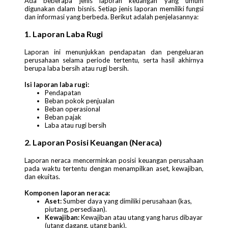
Ada beberapa jenis laporan keuangan yang umum
digunakan dalam bisnis. Setiap jenis laporan memiliki fungsi
dan informasi yang berbeda. Berikut adalah penjelasannya:
1. Laporan Laba Rugi
Laporan ini menunjukkan pendapatan dan pengeluaran
perusahaan selama periode tertentu, serta hasil akhirnya
berupa laba bersih atau rugi bersih.
Isi laporan laba rugi:
Pendapatan
Beban pokok penjualan
Beban operasional
Beban pajak
Laba atau rugi bersih
2. Laporan Posisi Keuangan (Neraca)
Laporan neraca mencerminkan posisi keuangan perusahaan
pada waktu tertentu dengan menampilkan aset, kewajiban,
dan ekuitas.
Komponen laporan neraca:
Aset:
Sumber daya yang dimiliki perusahaan (kas,
piutang, persediaan).
Kewajiban:
Kewajiban atau utang yang harus dibayar
(utang dagang, utang bank).