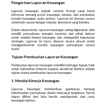
Pengertian Laporan Keuangan
Laporan keuangan adalah catatan formal yang berisi
informasi tentang posisi keuangan, kinerja, dan perubahan
kondisi keuangan suatu entitas. Laporan ini disusun secara
sistematis sesuai dengan standar akuntansi yang berlaku.
Dalam dunia bisnis, laporan keuangan sering digunakan oleh
pemilik perusahaan, manajer, investor, dan pihak lainnya
untuk menilai kinerja keuangan dan mengambil keputusan
strategis. Laporan ini harus disusun secara akurat untuk
menggambarkan kondisi keuangan perusahaan secara
nyata.
Tujuan Pembuatan Laporan Keuangan
Pembuatan laporan keuangan memiliki berbagai tujuan, baik
untuk kebutuhan internal maupun eksternal. Berikut adalah
tujuan utama pembuatan laporan keuangan:
1. Menilai Kinerja Keuangan
Laporan keuangan memberikan gambaran tentang
keberhasilan perusahaan dalam mencapai targetnya. Hal ini
dapat dilihat dari laba bersih, pendapatan, dan rasio
keuangan lainnya.