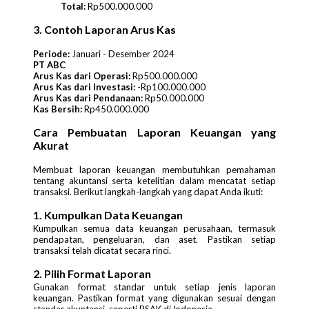
Total:
Rp500.000.000
3. Contoh Laporan Arus Kas
Periode:
Januari - Desember 2024
PT ABC
Arus Kas dari Operasi:
Rp500.000.000
Arus Kas dari Investasi:
-Rp100.000.000
Arus Kas dari Pendanaan:
Rp50.000.000
Kas Bersih:
Rp450.000.000
Cara Pembuatan Laporan Keuangan yang
Akurat
Membuat laporan keuangan membutuhkan pemahaman
tentang akuntansi serta ketelitian dalam mencatat setiap
transaksi. Berikut langkah-langkah yang dapat Anda ikuti:
1. Kumpulkan Data Keuangan
Kumpulkan semua data keuangan perusahaan, termasuk
pendapatan, pengeluaran, dan aset. Pastikan setiap
transaksi telah dicatat secara rinci.
2. Pilih Format Laporan
Gunakan format standar untuk setiap jenis laporan
keuangan. Pastikan format yang digunakan sesuai dengan