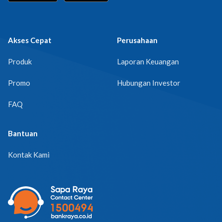
Akses Cepat
Perusahaan
Produk
Laporan Keuangan
Promo
Hubungan Investor
FAQ
Bantuan
Kontak Kami