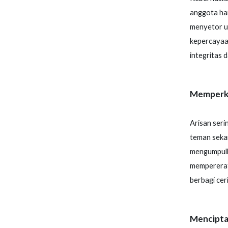
anggota ha
menyetor ua
kepercayaan
integritas d
Memperku
Arisan seri
teman sekan
mengumpulka
mempererat 
berbagi cer
Mencipta