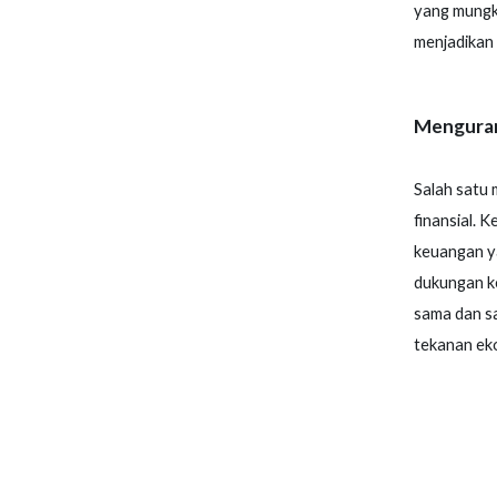
yang mungki
menjadikan 
Menguran
Salah satu 
finansial. 
keuangan ya
dukungan k
sama dan s
tekanan ek