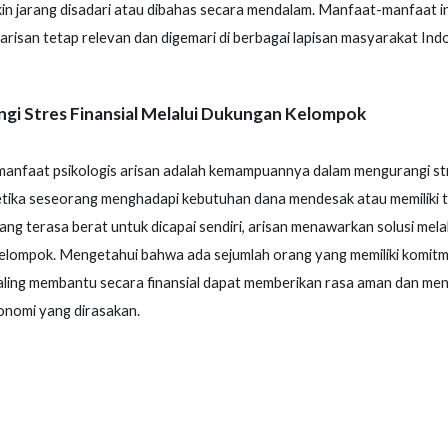
n jarang disadari atau dibahas secara mendalam. Manfaat-manfaat in
arisan tetap relevan dan digemari di berbagai lapisan masyarakat Ind
gi Stres Finansial Melalui Dukungan Kelompok
manfaat psikologis arisan adalah kemampuannya dalam mengurangi st
Ketika seseorang menghadapi kebutuhan dana mendesak atau memiliki 
ng terasa berat untuk dicapai sendiri, arisan menawarkan solusi melal
elompok. Mengetahui bahwa ada sejumlah orang yang memiliki komit
aling membantu secara finansial dapat memberikan rasa aman dan me
onomi yang dirasakan.