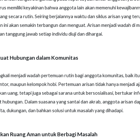
rus memiliki keyakinan bahwa anggota lain akan memenuhi kewajibann
ng secara rutin. Seiring berjalannya waktu dan siklus arisan yang ter
 ini akan semakin terbangun dan menguat. Arisan menjadi wadah di 
an tanggung jawab setiap individu diuji dan dihargai.
at Hubungan dalam Komunitas
ngkali menjadi wadah pertemuan rutin bagi anggota komunitas, baik itu
tor, maupun kelompok hobi. Pertemuan arisan tidak hanya menjadi a
n uang, tetapi juga sebagai sarana untuk bersosialisasi, bertukar inf
hubungan. Dalam suasana yang santai dan akrab, anggota arisan dap
ita, dukungan, dan bahkan solusi untuk masalah yang dihadapi.
kan Ruang Aman untuk Berbagi Masalah