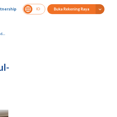
ID
tnership
Buka Rekening Raya
ul
ul-