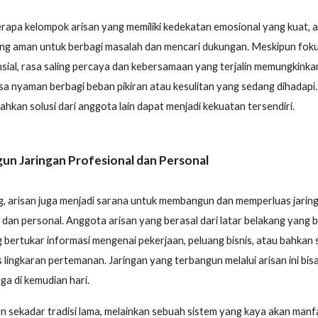
apa kelompok arisan yang memiliki kedekatan emosional yang kuat, a
ang aman untuk berbagi masalah dan mencari dukungan. Meskipun fok
nsial, rasa saling percaya dan kebersamaan yang terjalin memungkink
a nyaman berbagi beban pikiran atau kesulitan yang sedang dihadap
ahkan solusi dari anggota lain dapat menjadi kekuatan tersendiri.
n Jaringan Profesional dan Personal
g, arisan juga menjadi sarana untuk membangun dan memperluas jarin
 dan personal. Anggota arisan yang berasal dari latar belakang yang 
g bertukar informasi mengenai pekerjaan, peluang bisnis, atau bahkan
lingkaran pertemanan. Jaringan yang terbangun melalui arisan ini bis
ga di kemudian hari.
n sekadar tradisi lama, melainkan sebuah sistem yang kaya akan manfa