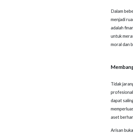
Dalam beber
menjadi ru
adalah fina
untuk meras
moral dan b
Membangu
Tidak jaran
profesional
dapat salin
memperluas 
aset berhar
Arisan buka