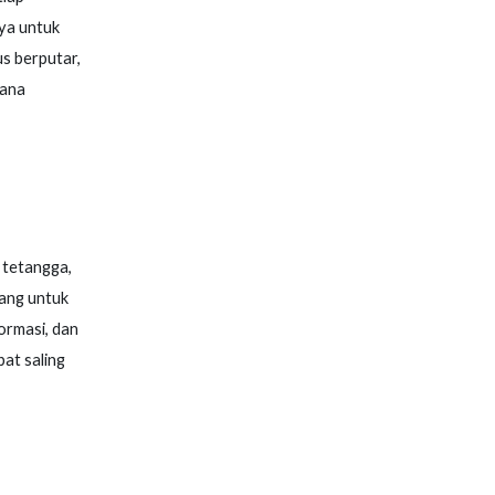
ya untuk
us berputar,
mana
 tetangga,
jang untuk
ormasi, dan
at saling