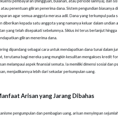
ekuensi pembayaran (mingguan, bulanan, atau periode lainnya), dan si
atau penentuan giliran penerima dana. Sistem pengundian biasanya d
sparan agar semua anggota merasa adil. Dana yang terkumpul pada s
n diberikan kepada satu anggota yang namanya keluar dalam undian a
an yang telah disepakati sebelumnya. Siklus ini terus berlanjut hingg
ndapatkan giliran menerima dana.
ring dipandang sebagai cara untuk mendapatkan dana tunai dalam ju
t, terutama bagi mereka yang mungkin kesulitan mengakses kredit for
san melampaui aspek finansial semata. Ia memiliki dimensi sosial dan ps
ikan, menjadikannya lebih dari sekadar perkumpulan uang.
Manfaat Arisan yang Jarang Dibahas
ekanisme pengumpulan dan pembagian uang, arisan menyimpan sejumla