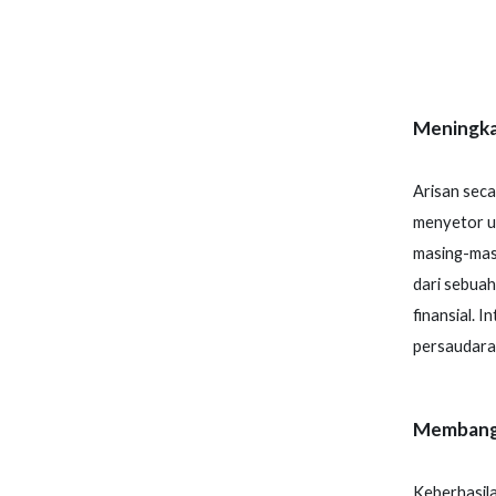
Meningka
Arisan sec
menyetor ua
masing-masi
dari sebuah
finansial. 
persaudara
Membangu
Keberhasil