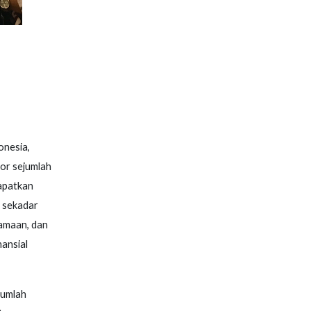
onesia,
or sejumlah
dapatkan
a sekadar
amaan, dan
ansial
jumlah