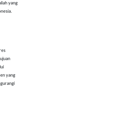
ilah yang
onesia.
res
tujuan
ui
men yang
ngurangi