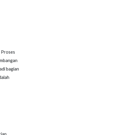
. Proses
kembangan
adi bagian
dalah
tiap