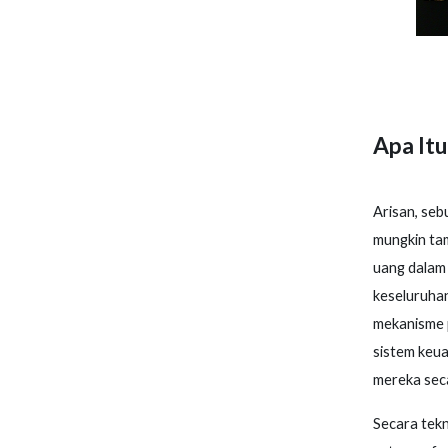
Apa Itu
Arisan, seb
mungkin ta
uang dalam 
keseluruhan
mekanisme 
sistem keua
mereka seca
Secara tekn