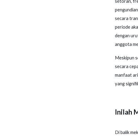
setoran, fr
pengundian 
secara tran
periode aka
dengan urut
anggota me
Meskipun se
secara cepa
manfaat ari
yang signif
Inilah 
Di balik m