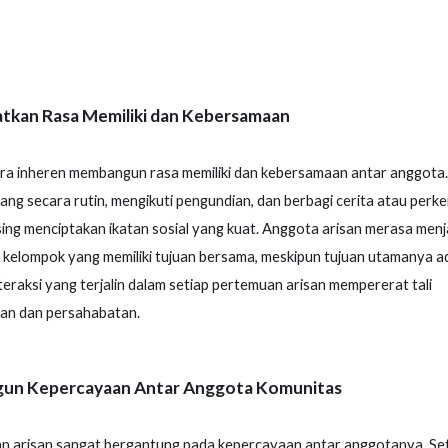
tkan Rasa Memiliki dan Kebersamaan
ara inheren membangun rasa memiliki dan kebersamaan antar anggota
ng secara rutin, mengikuti pengundian, dan berbagi cerita atau per
ng menciptakan ikatan sosial yang kuat. Anggota arisan merasa menj
 kelompok yang memiliki tujuan bersama, meskipun tujuan utamanya a
Interaksi yang terjalin dalam setiap pertemuan arisan mempererat tali
an dan persahabatan.
n Kepercayaan Antar Anggota Komunitas
an arisan sangat bergantung pada kepercayaan antar anggotanya. Se