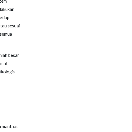
stem
ilakukan
etiap
tau sesuai
a semua
mlah besar
mal,
ikologis
h manfaat