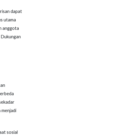
risan dapat
us utama
an anggota
i. Dukungan
gan
berbeda
 sekadar
a menjadi
at sosial