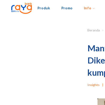
Produk
Promo
Info
Beranda
Manf
Dike
kum
Insights
|