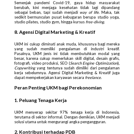
Semenjak pandemi Covid-19, gaya hidup masyarakat
berubah, kini menjaga kesehatan tidak lagi dipandang
sebagai beban, tapi sudah menjadi
way of life
. Maka, tak
sedikit bermunculan pusat kebugaran berupa studio yoga,
studio pilates, studio gym, hingga kursus
free-diving
.
8. Agensi Digital Marketing & Kreatif
UKM ini cukup diminati anak muda, khususnya bagi mereka
yang sudah memiliki pengalaman di industri kreatif.
Pasalnya, UKM jenis ini tidak membutuhkan modal yang
besar, karena cukup memerlukan skill digital, desain grafis,
fotografi, video produksi, SEO (
Search Engine Optimization
),
Copywriting
yang tentunya sudah dimiliki dari pengalaman
kerja sebelumnya. Agensi Digital Marketing & Kreatif juga
dapat mempekerjakan karyawan secara
freelance
.
Peran Penting UKM bagi Perekonomian
1. Peluang Tenaga Kerja
UKM menyerap sekitar 97% tenaga kerja di Indonesia,
terutama di sektor informal. Dengan demikian, UKM menjadi
solusi utama untuk mengurangi angka pengangguran.
2. Kontribusi terhadap PDB