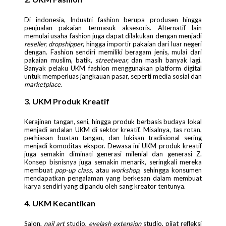
Di indonesia, Industri fashion berupa produsen hingga
penjualan pakaian termasuk aksesoris. Alternatif lain
memulai usaha fashion juga dapat dilakukan dengan menjadi
reseller, dropshipper
, hingga importir pakaian dari luar negeri
dengan. Fashion sendiri memiliki beragam jenis, mulai dari
pakaian muslim, batik,
streetwear,
dan masih banyak lagi.
Banyak pelaku UKM fashion menggunakan platform digital
untuk memperluas jangkauan pasar, seperti media sosial dan
marketplace
.
3. UKM Produk Kreatif
Kerajinan tangan, seni, hingga produk berbasis budaya lokal
menjadi andalan UKM di sektor kreatif. Misalnya, tas rotan,
perhiasan buatan tangan, dan lukisan tradisional sering
menjadi komoditas ekspor. Dewasa ini UKM produk kreatif
juga semakin diminati generasi milenial dan generasi Z.
Konsep bisnisnya juga semakin menarik, seringkali mereka
membuat
pop-up class
, atau
workshop
, sehingga konsumen
mendapatkan pengalaman yang berkesan dalam membuat
karya sendiri yang dipandu oleh sang kreator tentunya.
4. UKM Kecantikan
Salon,
nail art
studio,
eyelash extension
studio, pijat refleksi