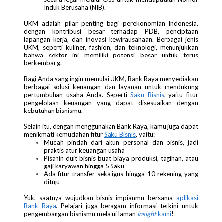
Induk Berusaha (NIB).
UKM adalah pilar penting bagi perekonomian Indonesia,
dengan kontribusi besar terhadap PDB, penciptaan
lapangan kerja, dan inovasi kewirausahaan. Berbagai jenis
UKM, seperti kuliner, fashion, dan teknologi, menunjukkan
bahwa sektor ini memiliki potensi besar untuk terus
berkembang.
Bagi Anda yang ingin memulai UKM, Bank Raya menyediakan
berbagai solusi keuangan dan layanan untuk mendukung
pertumbuhan usaha Anda. Seperti
Saku Bisnis
, yaitu fitur
pengelolaan keuangan yang dapat disesuaikan dengan
kebutuhan bisnismu.
Selain itu, dengan menggunakan Bank Raya, kamu juga dapat
menikmati kemudahan fitur
Saku Bisnis
, yaitu:
Mudah pindah dari akun personal dan bisnis, jadi
praktis atur keuangan usaha
Pisahin duit bisnis buat biaya produksi, tagihan, atau
gaji karyawan hingga 5 Saku
Ada fitur transfer sekaligus hingga 10 rekening yang
dituju
Yuk, saatnya wujudkan bisnis impianmu bersama
aplikasi
Bank Raya
. Pelajari juga beragam informasi terkini untuk
pengembangan bisnismu melalui laman
insight
kami
!