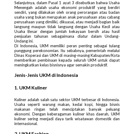
Selanjutnya, dalam Pasal 1 ayat 3 disebutkan bahwa Usaha
Menengah adalah usaha ekonomi produktif yang berdiri
sendiri, yang dilakukan oleh orang perorangan atau badan
usaha yang bukan merupakan anak perusahaan atau cabang
perusahaan yang dimiliki, dikuasai, atau menjadi bagian baik
langsung maupun tidak langsung dengan Usaha Kecil atau
Usaha Besar dengan jumlah kekayaan bersih atau hasil
penjualan tahunan sebagaimana diatur dalam Undang-
Undang ini.
Di Indonesia, UKM memiliki peran penting sebagai tulang
punggung perekonomian. Itu sebabnya, pemerintah melalui
Dinas Koperasi dan UKM di masing-masing Kabupaten/Kota
memberikan pembinaan kepada seluruh UKM untuk dapat
meningkatkan kelas bisnisnya agar semakin produktif.
Jenis-Jenis UKM di Indonesia
1. UKM Kuliner
Kuliner adalah salah satu sektor UKM terbesar di Indonesia.
Usaha seperti warung makan, kedai kopi, hingga bisnis
makanan ringan telah menciptakan banyak peluang
ekonomi. Dengan keberagaman kuliner khas daerah, UKM
kuliner sering menjadi daya tarik wisatawan domestik dan
internasional.
2. UKM Fashion