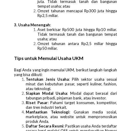
juta. Tidak termasuk tanah dan bangunan
tempat usaha; atau
Omzet tahunan mencapai Rp300 juta hingga
Rp2,5 miliar.
3. Usaha Menengah
:
Aset berkisar Rp500 juta hingga Rp10 miliar.
Tidak termasuk tanah dan bangunan tempat
usaha; atau
Omzet tahunan antara Rp2,5 miliar hingga
Rp50 miliar.
Tips untuk Memulai Usaha UKM
Bagi Anda yang ingin memulai UKM, berikut langkah-langkah
yang bisa diikuti:
Tentukan Jenis Usaha
: Pilih sektor usaha sesuai
minat dan kebutuhan pasar, seperti kuliner, fashion,
atau teknologi.
Siapkan Modal Usaha
: Modal dapat berasal dari
tabungan pribadi, pinjaman bank, atau investor.
Riset Pasar
: Pahami target konsumen, kompetitor,
dan tren industri terkait.
Manfaatkan Teknologi
: Gunakan media sosial,
marketplace, atau website untuk mempromosikan
produk Anda.
Daftar Secara Resmi
: Pastikan usaha Anda terdaftar
secara legal melalui OSS untuk mendapatkan Nomor